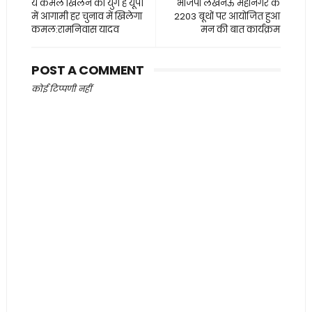
ये कमल खिलने का युग है यूपी
भाजपा लखनऊ महानगर के
में आगामी हर चुनाव में खिलेगा
2203 बूथों पर आयोजित हुआ
कमल:रामनिवास यादव
मन की बात कार्यक्रम
POST A COMMENT
कोई टिप्पणी नहीं