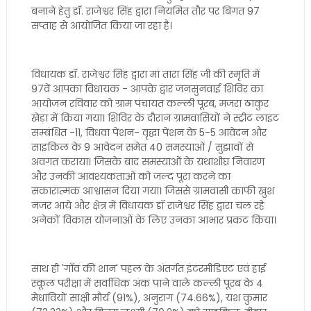
बनाने हेतु डॉ. राजेश्वर सिंह द्वारा नियमित तौर पर बिगत 97
सप्ताह से आयोजित किया जा रहा है।
विधायक डॉ. राजेश्वर सिंह द्वारा मां तारा सिंह जी की स्मृति में
97वें आपका विधायक - आपके द्वार जनसुनवाई शिविर का
आयोजन रविवार को ग्राम पंचायत कल्ली पूरब, मजरा ठाकुर
खेड़ा में किया गया। शिविर के दौरान ग्रामवासियों ने स्ट्रीट लाइट
सम्बंधित -11, विधवा पेंशन- वृद्धा पेंशन के 5-5 आवेदन और
साइकिल के 9 आवेदन समेत 40 समस्याओं / सुझावों से
अवगत कराया। जिसके बाद समस्याओं के यथाशीघ्र निवारण
और उनकी आवश्यकताओं को जल्द पूरा करने का
सकारात्मक आश्वासन दिया गया। जिससे ग्रामवासी काफी खुश
नजर आये और क्षेत्र में विधायक डॉ राजेश्वर सिंह द्वारा चल रहे
अनेकों विकास योजनाओं के लिए उनका आभार प्रकट किया।
साथ ही 'गाँव की शान' पहल के अंतर्गत इंटरमीडिएट एवं हाई
स्कूल परीक्षा में सर्वाधिक अंक पाने वाले कल्ली पूरब के 4
मेधावियों साक्षी मौर्य (91%), अनुराग (74.66%), यश कुमार