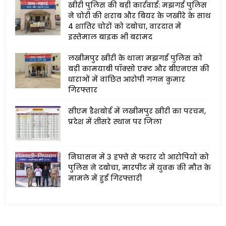
खीरी पुलिस की बड़ी कार्रवाई: मझगई पुलिस
ने चोरी की शराब और बियर के जखीरे के साथ
4 शातिर चोरों को दबोचा, वारदात में
इस्तेमाल बाइक भी बरामद
लखीमपुर खीरी के थाना मझगई पुलिस को
बड़ी कामयाबी पॉक्सो एक्ट और बीएनएस की
धाराओं में वांछित आरोपी गगन कुमार
गिरफ्तार
सीएम डैशबोर्ड में लखीमपुर खीरी का परचम,
प्रदेश में तीसरे स्थान पर जिला
निघासन में 3 हफ्ते से फरार दो आरोपियों को
पुलिस ने दबोचा, मारपीट में युवक की मौत के
मामले में हुई गिरफ्तारी