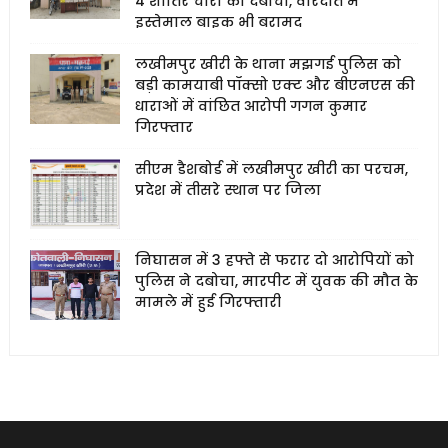
4 शातिर चोरों को दबोचा, वारदात में
इस्तेमाल बाइक भी बरामद
लखीमपुर खीरी के थाना मझगई पुलिस को
बड़ी कामयाबी पॉक्सो एक्ट और बीएनएस की
धाराओं में वांछित आरोपी गगन कुमार
गिरफ्तार
सीएम डैशबोर्ड में लखीमपुर खीरी का परचम,
प्रदेश में तीसरे स्थान पर जिला
निघासन में 3 हफ्ते से फरार दो आरोपियों को
पुलिस ने दबोचा, मारपीट में युवक की मौत के
मामले में हुई गिरफ्तारी