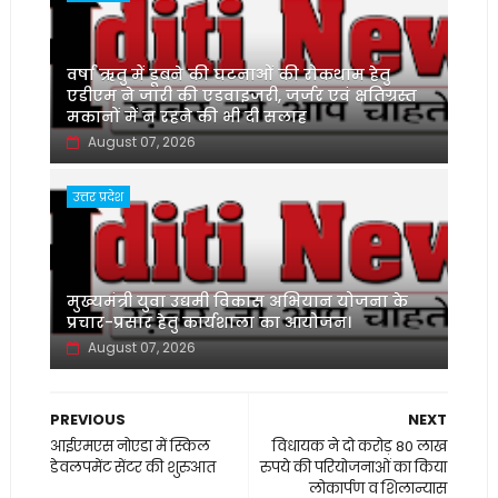
वर्षा ऋतु में डूबने की घटनाओं की रोकथाम हेतु
एडीएम ने जारी की एडवाइजरी, जर्जर एवं क्षतिग्रस्त
मकानों में न रहने की भी दी सलाह
August 07, 2026
उत्तर प्रदेश
मुख्यमंत्री युवा उद्यमी विकास अभियान योजना के
प्रचार-प्रसार हेतु कार्यशाला का आयोजन।
August 07, 2026
PREVIOUS
NEXT
आईएमएस नोएडा में स्किल
विधायक ने दो करोड़ 80 लाख
डेवलपमेंट सेंटर की शुरुआत
रुपये की परियोजनाओं का किया
लोकार्पण व शिलान्यास