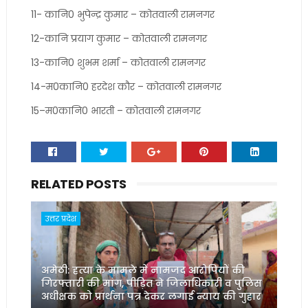
11- कानि0 भुपेन्द्र कुमार – कोतवाली रामनगर
12-कानि प्रयाग कुमार – कोतवाली रामनगर
13-कानि0 शुभम शर्मा – कोतवाली रामनगर
14-म0कानि0 हरदेश कौर – कोतवाली रामनगर
15–म0कानि0 भारती – कोतवाली रामनगर
RELATED POSTS
उत्तर प्रदेश
अमेठी: हत्या के मामले में नामजद आरोपियों की
गिरफ्तारी की मांग, पीड़ित ने जिलाधिकारी व पुलिस
अधीक्षक को प्रार्थना पत्र देकर लगाई न्याय की गुहार