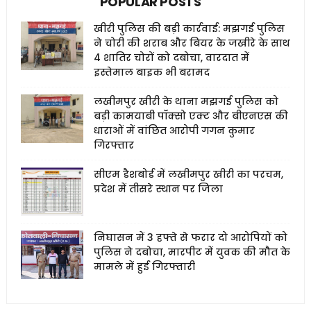
POPULAR POSTS
खीरी पुलिस की बड़ी कार्रवाई: मझगई पुलिस
ने चोरी की शराब और बियर के जखीरे के साथ
4 शातिर चोरों को दबोचा, वारदात में
इस्तेमाल बाइक भी बरामद
लखीमपुर खीरी के थाना मझगई पुलिस को
बड़ी कामयाबी पॉक्सो एक्ट और बीएनएस की
धाराओं में वांछित आरोपी गगन कुमार
गिरफ्तार
सीएम डैशबोर्ड में लखीमपुर खीरी का परचम,
प्रदेश में तीसरे स्थान पर जिला
निघासन में 3 हफ्ते से फरार दो आरोपियों को
पुलिस ने दबोचा, मारपीट में युवक की मौत के
मामले में हुई गिरफ्तारी