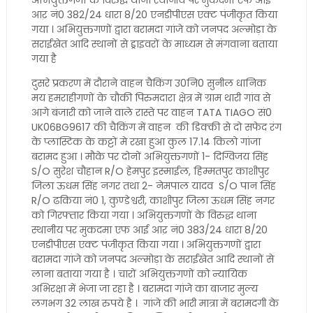
अभियुक्तगणों के विरुद्ध थाना स्थानीय पर मुकदमा एफ आई
आऱ नं0 382/24 धारा 8/20 एनडीपीएस एक्ट पंजीकृत किया
गया । अभियुक्तगणों द्वारा बरामदा गांजे को जनपद अल्मोड़ा के
सराईखेत आदि स्थानों से ड्राइवरों के माध्यम से मंगवाना बताया
गया है
दुसरे प्रकरण में दौराने वाहन चैकिंग उ0नि0 सुनील धानिक
मय हमराहीगणों के चौकी पिरुमदारा क्षेत्र में ग्राम थारी गांव से
आगे बंजारी को जाने वाले रास्ते पर वाहन TATA TIAGO सं0
UK06BG9617 की चैकिंग में वाहन की डिक्की से दो सफेद रंग
के प्लास्टिक के कट्टों मे रखा हुआ कुल 17.14 किलो गांजा
बरामद हुआ । मौके पर दोनों अभियुक्तगणों 1- दिग्विजय सिंह
S/O सुरेश चौहान R/O हेमपुर इस्माईल, हिम्मतपुर काशीपुर
जिला ऊधम सिंह नगर तथा 2- नेमपाल यादव S/O पान सिंह
R/O ढकिया नं0 1, कुण्डेश्वरी, काशीपुर जिला ऊधम सिंह नगर
को गिरफ्तार किया गया । अभियुक्तगणों के विरुद्ध थाना
स्थानीय पर मुकदमा एफ आई आऱ नं0 383/24 धारा 8/20
एनडीपीएस एक्ट पंजीकृत किया गया । अभियुक्तगणों द्वारा
बरामदा गांजे को जनपद अल्मोड़ा के सराईखेत आदि स्थानों से
लाना बताया गया है । चारों अभियुक्तगणों को न्यायिक
अभिरक्षा में भेजा जा रहा है । बरामदा गांजे का बाजार मुल्य
लगभग 32 लाख रुपये है । गांजे की भारी मात्रा में बरामदगी के