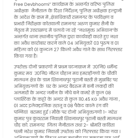
Free Devbhoomi” कार्यक्रम के अन्तर्गत वरिष्ठ पुलिस
अधीक्षक नैनीताल के दिशा निर्देशन, पुलिस अधीक्षक हल्द्वानी
के आदेश के क्रम में ,क्षेत्राधिकारी रामनगर के पर्यवेक्षण व
प्रभारी निरीक्षक कोतवाली रामनगर अरुण कुमार सैनी के
नेतृत्व में उत्तराखण्ड में चलाये जा रहे “नशामुक्त अभियान“के
अन्तर्गत थाना स्थानीय पुलिस द्वारा कार्यवाही करते हुए नशा
का अवैध कारोबार करने वाले 04 अभियुक्तों 03 पुरुष व 01
महिला को 01 कुन्टल 27 किलो अवैध गांजे के साथ गिरफ्तार
किया गया है।
उपरोक्त दोनों प्रकरणों में प्रथम घटनाक्रम में उ0नि0 धर्मेन्द्र
कुमार मय उ0नि0 नीरज चौहान मय हमराहीगणों के चौकी
मालधन क्षेत्र के ग्राम शिवनाथपुर पुरानी बस्ती से मुखबिर पर
अभियुक्तगणों के घर के अन्दर बैडरुम में बनी लकड़ी की
अलमारी के अन्दर जमीन के नीचे बने कमरे से कुल 08
प्लास्टिक के कट्टों के अन्दर से कुल 110.45 KG अवैध गांजा ,
01 अदद इलेक्ट्रानिक तराजू व 08 पैकेट काले रंग की
पन्नियां बरामद हुई । मौके पर दोनों अभियुक्तगणों 1- नरेश
कुमार पुत्र कुंवरराम निवासी शिवनाथपुर पुरानी बस्ती मालधन
चौड़ को. रामनगर जिला नैनीताल तथा 2- श्रीमति कविता
पत्नी नरेश कुमार निवासी उपरोक्त को गिरफ्तार किया गया ।