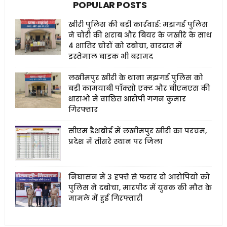
POPULAR POSTS
खीरी पुलिस की बड़ी कार्रवाई: मझगई पुलिस
ने चोरी की शराब और बियर के जखीरे के साथ
4 शातिर चोरों को दबोचा, वारदात में
इस्तेमाल बाइक भी बरामद
लखीमपुर खीरी के थाना मझगई पुलिस को
बड़ी कामयाबी पॉक्सो एक्ट और बीएनएस की
धाराओं में वांछित आरोपी गगन कुमार
गिरफ्तार
सीएम डैशबोर्ड में लखीमपुर खीरी का परचम,
प्रदेश में तीसरे स्थान पर जिला
निघासन में 3 हफ्ते से फरार दो आरोपियों को
पुलिस ने दबोचा, मारपीट में युवक की मौत के
मामले में हुई गिरफ्तारी