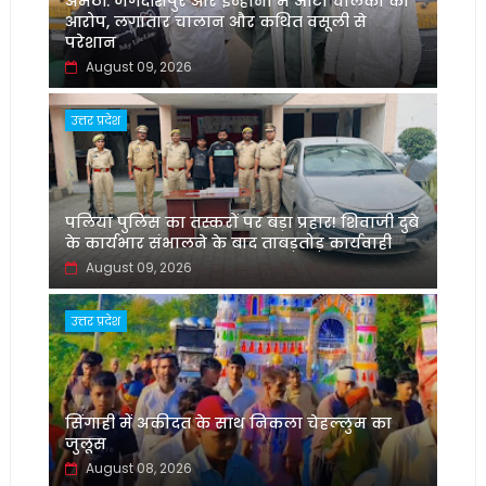
अमेठी: जगदीशपुर और इन्हौना में ऑटो चालकों का
आरोप, लगातार चालान और कथित वसूली से
परेशान
August 09, 2026
उत्तर प्रदेश
पलिया पुलिस का तस्करों पर बड़ा प्रहार! शिवाजी दुबे
के कार्यभार संभालने के बाद ताबड़तोड़ कार्यवाही
August 09, 2026
उत्तर प्रदेश
सिंगाही में अकीदत के साथ निकला चेहल्लुम का
जुलूस
August 08, 2026