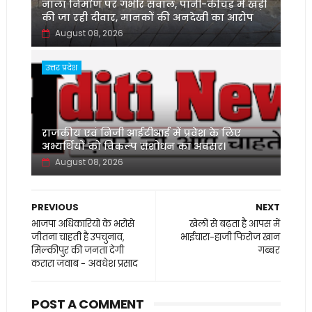
नाला निर्माण पर गंभीर सवाल, पानी-कीचड़ में खड़ी
की जा रही दीवार, मानकों की अनदेखी का आरोप
August 08, 2026
उत्तर प्रदेश
‌राजकीय एवं निजी आईटीआई में प्रवेश के लिए
अभ्यर्थियों को विकल्प संशोधन का अवसर।
August 08, 2026
PREVIOUS
NEXT
भाजपा अधिकारियों के भरोसे
खेलों से बढ़ता है आपस में
जीतना चाहती है उपचुनाव,
भाईचारा-हाजी फिरोज खान
मिल्कीपुर की जनता देगी
गब्बर
करारा जवाब - अवधेश प्रसाद
POST A COMMENT