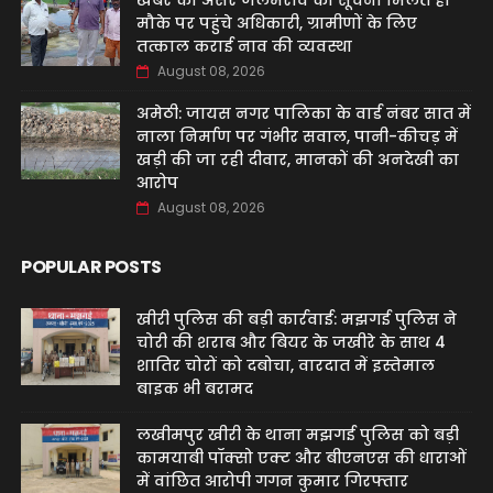
खबर का असर जलभराव की सूचना मिलते ही
मौके पर पहुंचे अधिकारी, ग्रामीणों के लिए
तत्काल कराई नाव की व्यवस्था
August 08, 2026
अमेठी: जायस नगर पालिका के वार्ड नंबर सात में
नाला निर्माण पर गंभीर सवाल, पानी-कीचड़ में
खड़ी की जा रही दीवार, मानकों की अनदेखी का
आरोप
August 08, 2026
POPULAR POSTS
खीरी पुलिस की बड़ी कार्रवाई: मझगई पुलिस ने
चोरी की शराब और बियर के जखीरे के साथ 4
शातिर चोरों को दबोचा, वारदात में इस्तेमाल
बाइक भी बरामद
लखीमपुर खीरी के थाना मझगई पुलिस को बड़ी
कामयाबी पॉक्सो एक्ट और बीएनएस की धाराओं
में वांछित आरोपी गगन कुमार गिरफ्तार