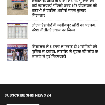
लखीमपुर खीरी के थाना मझगई पुलिस को
बड़ी कामयाबी पॉक्सो एक्ट और बीएनएस की
धाराओं में वांछित आरोपी गगन कुमार
गिरफ्तार
सीएम डैशबोर्ड में लखीमपुर खीरी का परचम,
प्रदेश में तीसरे स्थान पर जिला
निघासन में 3 हफ्ते से फरार दो आरोपियों को
पुलिस ने दबोचा, मारपीट में युवक की मौत के
मामले में हुई गिरफ्तारी
SUBSCRIBE SHRI NEWS 24