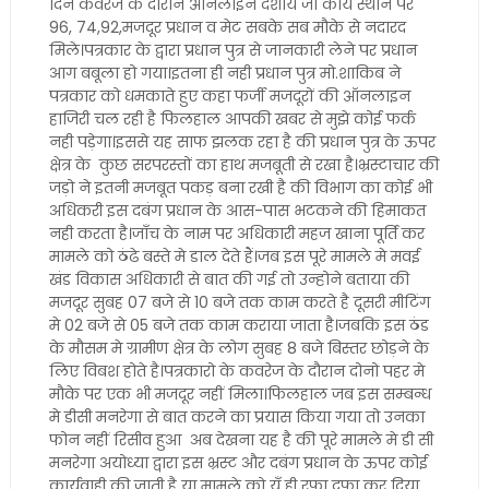
दिन कवरेज के दौरान ऑनलाइन दर्शाये जा कार्य स्थान पर
96, 74,92,मजदूर प्रधान व मेट सबके सब मौके से नदारद
मिले।पत्रकार के द्वारा प्रधान पुत्र से जानकारी लेने पर प्रधान
आग बबूला हो गया।इतना ही नही प्रधान पुत्र मो.शाकिब ने
पत्रकार को धमकाते हुए कहा फर्जी मजदूरों की ऑनलाइन
हाजिरी चल रही है फिलहाल आपकी खबर से मुझे कोई फर्क
नही पड़ेगा।इससे यह साफ झलक रहा है की प्रधान पुत्र के ऊपर
क्षेत्र के कुछ सरपरस्तों का हाथ मजबूती से रखा है।भ्रस्टाचार की
जड़ो ने इतनी मजबूत पकड़ बना रखी है की विभाग का कोई भी
अधिकरी इस दबंग प्रधान के आस-पास भटकने की हिमाकत
नही करता है।जाँच के नाम पर अधिकारी महज खाना पूर्ति कर
मामले को ठंढे बस्ते मे डाल देते हैं।जब इस पूरे मामले मे मवई
खंड विकास अधिकारी से बात की गई तो उन्होने बताया की
मजदूर सुबह 07 बजे से 10 बजे तक काम करते है दूसरी मीटिंग
मे 02 बजे से 05 बजे तक काम कराया जाता है।जबकि इस ठंड
के मौसम मे ग्रामीण क्षेत्र के लोग सुबह 8 बजे बिस्तर छोड़ने के
लिए विबश होते है।पत्रकारो के कवरेज के दौरान दोनो पहर मे
मौके पर एक भी मजदूर नहीं मिला।फिलहाल जब इस सम्बन्ध
मे डीसी मनरेगा से बात करने का प्रयास किया गया तो उनका
फोन नहीं रिसीव हुआ अब देखना यह है की पूरे मामले मे डी सी
मनरेगा अयोध्या द्वारा इस भ्रस्ट और दबंग प्रधान के ऊपर कोई
कार्यवाही की जाती है या मामले को यूँ ही रफा दफा कर दिया