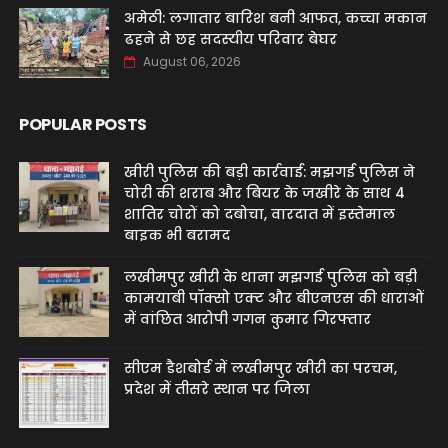
अमेठी: लगातार बारिश बनी आफत, कच्चा मकान
ढहने से छह सदस्यीय परिवार बेघर
August 06, 2026
POPULAR POSTS
खीरी पुलिस की बड़ी कार्रवाई: मझगई पुलिस ने
चोरी की शराब और बियर के जखीरे के साथ 4
शातिर चोरों को दबोचा, वारदात में इस्तेमाल
बाइक भी बरामद
लखीमपुर खीरी के थाना मझगई पुलिस को बड़ी
कामयाबी पॉक्सो एक्ट और बीएनएस की धाराओं
में वांछित आरोपी गगन कुमार गिरफ्तार
सीएम डैशबोर्ड में लखीमपुर खीरी का परचम,
प्रदेश में तीसरे स्थान पर जिला