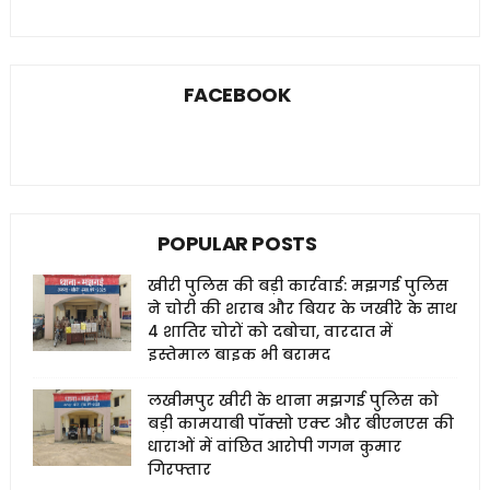
FACEBOOK
POPULAR POSTS
खीरी पुलिस की बड़ी कार्रवाई: मझगई पुलिस
ने चोरी की शराब और बियर के जखीरे के साथ
4 शातिर चोरों को दबोचा, वारदात में
इस्तेमाल बाइक भी बरामद
लखीमपुर खीरी के थाना मझगई पुलिस को
बड़ी कामयाबी पॉक्सो एक्ट और बीएनएस की
धाराओं में वांछित आरोपी गगन कुमार
गिरफ्तार