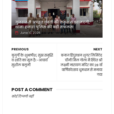
गुजरात से अपहृत युवती की सकुशल बरामदगी,
थाना हजारा पुलिस की बड़ी सफलता
June 10, 2026
PREVIOUS
NEXT
बुजुर्गों के शुभाषीश, सुख समृद्धि
बजाज हिंदुस्थान शुगर लिमिटेड
व शांति का मूल है। -आचार्य
चीनी मिल गोला मैं स्थित श्री
सुशील बलूनी
लक्ष्मी नारायण मंदिर का 28 वाँ
वार्षिकोत्सव धूमधाम सें मनाया
गया
POST A COMMENT
कोई टिप्पणी नहीं