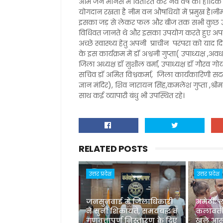
आम जन मानस मे वितरित कर नव वर्ष की हार्दिक शु
योगदान रखता है नीम वन औषधियों में प्रमुख है।नी
इसका जड़ से लेकर फल और बीज तक सभी कुछ उपयो
विधिवत जानते थे और इसका उपयोग करते हुए अपन
अच्छे स्वास्थ्य हेतु अपनी प्राचीन परंपरा को याद
के इस कार्यक्रम में डॉ अश्वनी गुप्ता( उपाध्यक्ष ,अव
जिला अध्यक्ष डॉ सुशील वर्मा, उपाध्यक्ष डॉ गौरव
सचिव डॉ अमित विश्वकर्मा, जिला कार्यकारिणी सदस्
ज्ञान मंदिर), शिव नारायन सिंह,कमलेश गुप्ता ,श्री
साथ कई व्यापारी बंधु भी उपस्थित रहे।
RELATED POSTS
उत्तर प्रदेश
उत्तर प्रदेश
जनसुनवाई में जिलाधिकारी
अमेठी: 
ने सुनीं शिकायतें, समयबद्ध व
कलावती
गुणवत्तापूर्ण निस्तारण के दिए
खुले आस