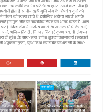
भकामनाएं प्रेषित की। वन औषधि हमारे जीवन में महत्वपूर्ण
म एक उच्च कोटि का रोग प्रतिरोधक क्षमता रखने वाला पौधा है।
गी होता है। प्राचीन ऋषि मुनि नीम के औषधीय गुणो को
े जीवन को स्वस्थ रखते थे। इसीलिए आरोग्य भारती आपके
 दिलाते हुए पुनः नीम के पारंपरिक सेवन का आग्रह करती है। आज
ध प्रांत) जिला टीम से आरोग्य भारती के संरक्षक डॉ डी. के. वर्मा,
 गोयल जी, अनिल तिवारी , जिला सचिव हरे कृष्ण अवस्थी, संगठन
य डॉ सुरेश ,के साथ-साथ राजेश शुक्ला प्रधानाचार्य (सरस्वती
मती शकुंतला गुप्ता , कुश मिश्रा एवं रचित कश्यप जी के साथ-
उत्तर प्रदेश
लगातार बारिश से ढहा
 का कच्चा मकान,
अमेठी: लगातार बारिश बनी
मान के नीचे रहने
आफत, कच्चा मकान ढहने से