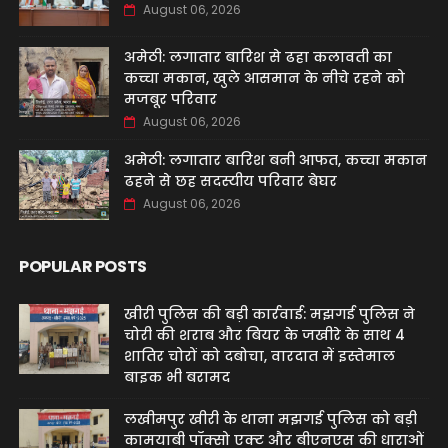
August 06, 2026
अमेठी: लगातार बारिश से ढहा कलावती का
कच्चा मकान, खुले आसमान के नीचे रहने को
मजबूर परिवार
August 06, 2026
अमेठी: लगातार बारिश बनी आफत, कच्चा मकान
ढहने से छह सदस्यीय परिवार बेघर
August 06, 2026
POPULAR POSTS
खीरी पुलिस की बड़ी कार्रवाई: मझगई पुलिस ने
चोरी की शराब और बियर के जखीरे के साथ 4
शातिर चोरों को दबोचा, वारदात में इस्तेमाल
बाइक भी बरामद
लखीमपुर खीरी के थाना मझगई पुलिस को बड़ी
कामयाबी पॉक्सो एक्ट और बीएनएस की धाराओं