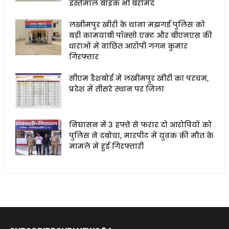
इस्तेमाल बाइक भी बरामद
लखीमपुर खीरी के थाना मझगई पुलिस को
बड़ी कामयाबी पॉक्सो एक्ट और बीएनएस की
धाराओं में वांछित आरोपी गगन कुमार
गिरफ्तार
सीएम डैशबोर्ड में लखीमपुर खीरी का परचम,
प्रदेश में तीसरे स्थान पर जिला
निघासन में 3 हफ्ते से फरार दो आरोपियों को
पुलिस ने दबोचा, मारपीट में युवक की मौत के
मामले में हुई गिरफ्तारी