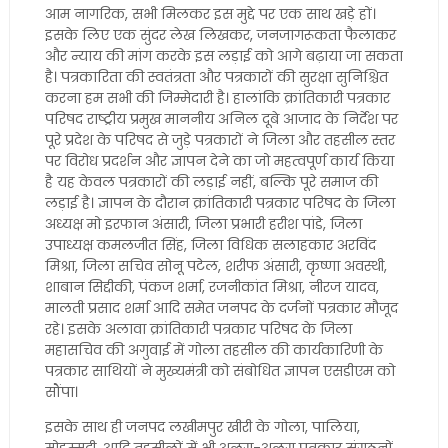
आम नागरिक, सभी मिलकर इस मुद्दे पर एक साथ खड़े हों।
इसके लिए एक सुंदर लेख लिखकर, जनजागरूकता फैलाकर
और न्याय की मांग करके इस लड़ाई को आगे बढ़ाया जा सकता
है। पत्रकारिता की स्वतंत्रता और पत्रकारों की सुरक्षा सुनिश्चित
करना हम सभी की जिम्मेदारी है। हालांकि क्रांतिकारी पत्रकार
परिषद राष्ट्रीय प्रमुख माननीय अनिल दूबे आजाद के निर्देश पर
पूरे प्रदेश के परिषद से जुड़े पत्रकारों ने जिला और तहसील स्तर
पर विरोध प्रदर्शन और ज्ञापन देने का जो महत्वपूर्ण कार्य किया
है यह केवल पत्रकारों की लड़ाई नहीं, बल्कि पूरे समाज की
लड़ाई है। ज्ञापन के दौरान क्रांतिकारी पत्रकार परिषद के जिला
अध्यक्ष मो इरफान अंसारी, जिला प्रभारी हरीश पांडे, जिला
उपाध्यक्ष कमलजीत सिंह, जिला विधिक सलाहकार अरविंद
मिश्रा, जिला सचिव सोनू पटेल, शरीफ अंसारी, कृष्णा अवस्थी,
शाबान सिद्दीकी, पंकज शर्मा, रजनीकांत मिश्रा, नीरज यादव,
मालती प्रसाद शर्मा आदि समेत जनपद के दर्जनों पत्रकार मौजूद
रहे। इसके अलावा क्रांतिकारी पत्रकार परिषद के जिला
महासचिव की अगुवाई में गोला तहसील की कार्यकारिणी के
पत्रकार साथियों ने मुख्यमंत्री को संबोधित ज्ञापन एसडीएम को
सौंपा।
इसके साथ ही जनपद लखीमपुर खीरी के गोला, पालिया,