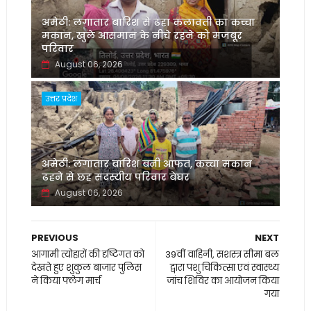
अमेठी: लगातार बारिश से ढहा कलावती का कच्चा
मकान, खुले आसमान के नीचे रहने को मजबूर
परिवार
August 06, 2026
उत्तर प्रदेश
अमेठी: लगातार बारिश बनी आफत, कच्चा मकान
ढहने से छह सदस्यीय परिवार बेघर
August 06, 2026
PREVIOUS
NEXT
आगामी त्योहारों की दृष्टिगत को
39वीं वाहिनी, सशस्त्र सीमा बल
देखते हुए शुकुल बाजार पुलिस
द्वारा पशु चिकित्सा एवं स्वास्थ्य
ने किया फ्लेग मार्च
जांच शिविर का आयोजन किया
गया