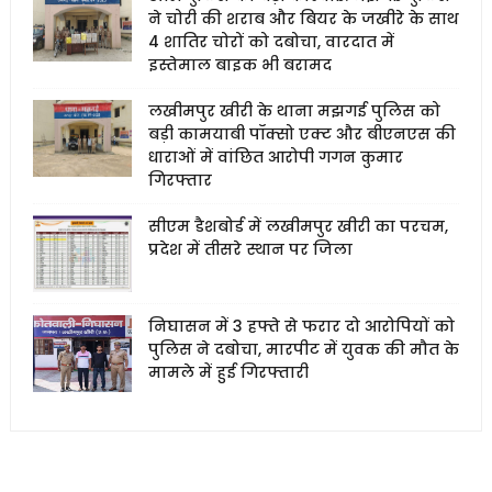
ने चोरी की शराब और बियर के जखीरे के साथ
4 शातिर चोरों को दबोचा, वारदात में
इस्तेमाल बाइक भी बरामद
लखीमपुर खीरी के थाना मझगई पुलिस को
बड़ी कामयाबी पॉक्सो एक्ट और बीएनएस की
धाराओं में वांछित आरोपी गगन कुमार
गिरफ्तार
सीएम डैशबोर्ड में लखीमपुर खीरी का परचम,
प्रदेश में तीसरे स्थान पर जिला
निघासन में 3 हफ्ते से फरार दो आरोपियों को
पुलिस ने दबोचा, मारपीट में युवक की मौत के
मामले में हुई गिरफ्तारी