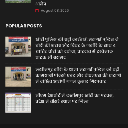
आरोप
August 08, 2026
POPULAR POSTS
खीरी पुलिस की बड़ी कार्रवाई: मझगई पुलिस ने
चोरी की शराब और बियर के जखीरे के साथ 4
शातिर चोरों को दबोचा, वारदात में इस्तेमाल
बाइक भी बरामद
लखीमपुर खीरी के थाना मझगई पुलिस को बड़ी
कामयाबी पॉक्सो एक्ट और बीएनएस की धाराओं
में वांछित आरोपी गगन कुमार गिरफ्तार
सीएम डैशबोर्ड में लखीमपुर खीरी का परचम,
प्रदेश में तीसरे स्थान पर जिला