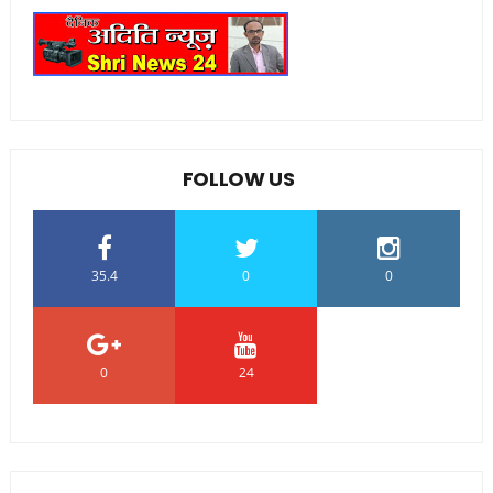
FOLLOW US
35.4
0
0
0
24
0