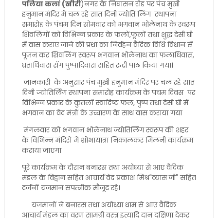
पलिया कलां (खीरी
)नगर के निघासन रोड पर पंच मुखी
हनुमान मंदिर में चल रहे सात दिनी ज्योति लिंग स्थापना
समारोह के पंचम दिन सोमवार को भगवान भोलेनाथ के स्वरूप
शिवलिंगों को विभिन्न प्रकार के फलों,फूलों तथा शुद्ध देसी घी
में वास कराए जाने की प्रथा का निर्वहन वैदिक विधि विधान सें
पूजन कर शिवलिंग स्वरूप भगवान भोलेनाथ का फलाधिवास,
घ्रताधिवास सँग पुष्पादिवास सहित रुद्री पाठ किया गया।
जानकारी के अनुसार पंच मुखी हनुमान मंदिर पर चल रहे सात
दिनी ज्योतिर्लिंग स्थापना समारोह कार्यक्रम के पंचम दिवस पर
विभिन्न प्रकार के कुंतलों स्वादिष्ट फल, पुष्प तथा देसी घी में
भगवान का वेद मंत्रों के उच्चारण के साथ वास कराया गया
मंगलवार को भगवान भोलेनाथ ज्योतिर्लिंग स्वरूप की शहर
के विभिन्न मंदिरों में शोभायात्रा निकालकर मिलनी कार्यक्रम
कराया जाएगा
पूरे कार्यक्रम के दौरान बनारस तथा अयोध्या से आए वैदिक
मंडल के विद्वान सहित आचार्य वेद प्रकाश मिश्र"व्यास जी" सहित
दर्जनों यजमान सपत्नीक मौजूद रहे।
यजमानों ने बनारस तथा अयोध्या धाम से आए वैदिक
आचार्य मंडल का वरण सामग्री वस्त्र इत्यादि दान दक्षिणा देकर