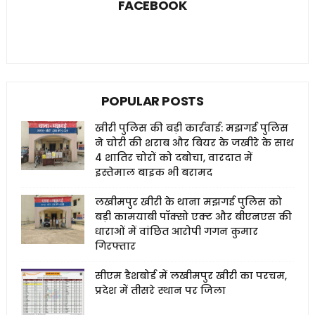
FACEBOOK
POPULAR POSTS
खीरी पुलिस की बड़ी कार्रवाई: मझगई पुलिस
ने चोरी की शराब और बियर के जखीरे के साथ
4 शातिर चोरों को दबोचा, वारदात में
इस्तेमाल बाइक भी बरामद
लखीमपुर खीरी के थाना मझगई पुलिस को
बड़ी कामयाबी पॉक्सो एक्ट और बीएनएस की
धाराओं में वांछित आरोपी गगन कुमार
गिरफ्तार
सीएम डैशबोर्ड में लखीमपुर खीरी का परचम,
प्रदेश में तीसरे स्थान पर जिला