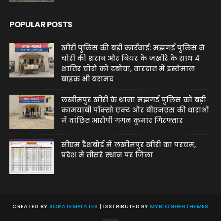
POPULAR POSTS
खीरी पुलिस की बड़ी कार्रवाई: मझगई पुलिस ने
चोरी की शराब और बियर के जखीरे के साथ 4
शातिर चोरों को दबोचा, वारदात में इस्तेमाल
बाइक भी बरामद
लखीमपुर खीरी के थाना मझगई पुलिस को बड़ी
कामयाबी पॉक्सो एक्ट और बीएनएस की धाराओं
में वांछित आरोपी गगन कुमार गिरफ्तार
सीएम डैशबोर्ड में लखीमपुर खीरी का परचम,
प्रदेश में तीसरे स्थान पर जिला
CREATED BY
SORATEMPLATES
| DISTRIBUTED BY
MYBLOGGERTHEMES