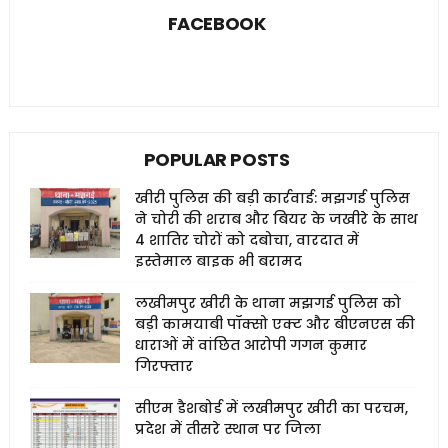
FACEBOOK
POPULAR POSTS
खीरी पुलिस की बड़ी कार्रवाई: मझगई पुलिस
ने चोरी की शराब और बियर के जखीरे के साथ
4 शातिर चोरों को दबोचा, वारदात में
इस्तेमाल बाइक भी बरामद
लखीमपुर खीरी के थाना मझगई पुलिस को
बड़ी कामयाबी पॉक्सो एक्ट और बीएनएस की
धाराओं में वांछित आरोपी गगन कुमार
गिरफ्तार
सीएम डैशबोर्ड में लखीमपुर खीरी का परचम,
प्रदेश में तीसरे स्थान पर जिला