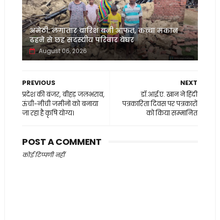
अमेठी: लगातार बारिश बनी आफत, कच्चा मकान
ढहने से छह सदस्यीय परिवार बेघर
August 06, 2026
PREVIOUS
NEXT
प्रदेश की बंजर, बीहड़ जलभराव,
डॉ.आई.ए. खान ने हिंदी
ऊंची-नीची जमीनों को बनाया
पत्रकारिता दिवस पर पत्रकारों
जा रहा है कृषि योग्य।
को किया सम्मानित
POST A COMMENT
कोई टिप्पणी नहीं