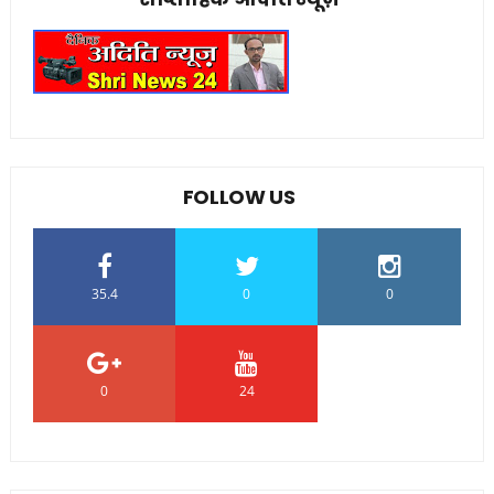
FOLLOW US
35.4
0
0
0
24
0