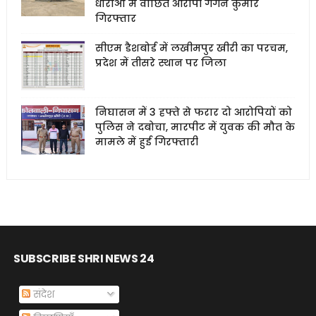
धाराओं में वांछित आरोपी गगन कुमार
गिरफ्तार
सीएम डैशबोर्ड में लखीमपुर खीरी का परचम,
प्रदेश में तीसरे स्थान पर जिला
निघासन में 3 हफ्ते से फरार दो आरोपियों को
पुलिस ने दबोचा, मारपीट में युवक की मौत के
मामले में हुई गिरफ्तारी
SUBSCRIBE SHRI NEWS 24
संदेश