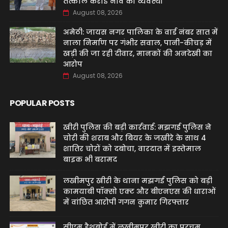
तत्काल कराई नाव की व्यवस्था
August 08, 2026
अमेठी: जायस नगर पालिका के वार्ड नंबर सात में
नाला निर्माण पर गंभीर सवाल, पानी-कीचड़ में
खड़ी की जा रही दीवार, मानकों की अनदेखी का
आरोप
August 08, 2026
POPULAR POSTS
खीरी पुलिस की बड़ी कार्रवाई: मझगई पुलिस ने
चोरी की शराब और बियर के जखीरे के साथ 4
शातिर चोरों को दबोचा, वारदात में इस्तेमाल
बाइक भी बरामद
लखीमपुर खीरी के थाना मझगई पुलिस को बड़ी
कामयाबी पॉक्सो एक्ट और बीएनएस की धाराओं
में वांछित आरोपी गगन कुमार गिरफ्तार
सीएम डैशबोर्ड में लखीमपुर खीरी का परचम,