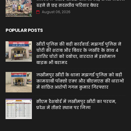
ढहने से छह सदस्यीय परिवार बेघर
August 06, 2026
POPULAR POSTS
खीरी पुलिस की बड़ी कार्रवाई: मझगई पुलिस ने
चोरी की शराब और बियर के जखीरे के साथ 4
शातिर चोरों को दबोचा, वारदात में इस्तेमाल
बाइक भी बरामद
लखीमपुर खीरी के थाना मझगई पुलिस को बड़ी
कामयाबी पॉक्सो एक्ट और बीएनएस की धाराओं
में वांछित आरोपी गगन कुमार गिरफ्तार
सीएम डैशबोर्ड में लखीमपुर खीरी का परचम,
प्रदेश में तीसरे स्थान पर जिला