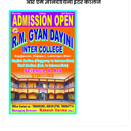
आर एम ज्ञानदायिनी इंटर कॉलेज