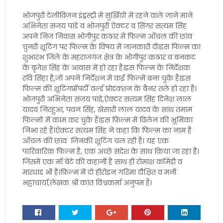
भोजपुरी टेलीविजन इंड्रस्ट्री में सुर्खियों में रहने वाले जाने माने
अभिनेता संजय पांडे व भोजपुरी ऐक्टर व सिंगर सत्यम सिंह
अपने निज निवास भोगीपुर कठार में फिल्म आँचल की छांव
चुनरी शूटिंग पर फिल्म के विषय में जानकारी दी।इस फिल्म का
शुभारंभ जिले के महराजगंज क्षेत्र के भोगीपुर कठार व बनकट
के बृजेश सिंह के आवास में हो रहा है।इस फिल्म के निर्देशक
रवि सिंहा है,जो अपने निर्देशन में कई फिल्में बना चुके हैं।इस
फिल्म की शूटिंगप्रॉपर्टी वर्ल्ड प्रोडक्शन के बैनर तले हो रहा है।
भोजपुरी अभिनेता संजय पांडे,ऐक्टर सत्यम सिंह दिनेश लाल
यादव निरहुआ, पवन सिंह, खेसारी लाल यादव के साथ तमाम
फिल्मों में काम कर चुके हैं।इस फ़िल्म में विलेन की भूमिका
निभा रहे हैं।ऐक्टर सत्यम सिंह ने कहा कि फिल्म का नाम है
आँचल की छांव जिनकी शूटिंग चल रही है। यह एक
पारिवारिक फिल्म है, एक अच्छे संदेश के साथ किया जा रहा है।
जिसमे एक माँ बेटे की कहानी है साथ ही रोमांश कॉमेडी व
मारधाड़ भी है।फ़िल्म में दो हीरोइन गरिमा दीक्षित व मनी
भट्टाचार्या,लेखक श्री कांत विश्वकर्मा अनुपम हैं।