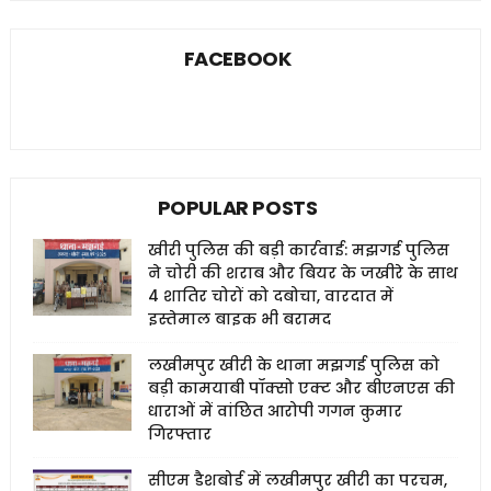
FACEBOOK
POPULAR POSTS
खीरी पुलिस की बड़ी कार्रवाई: मझगई पुलिस
ने चोरी की शराब और बियर के जखीरे के साथ
4 शातिर चोरों को दबोचा, वारदात में
इस्तेमाल बाइक भी बरामद
लखीमपुर खीरी के थाना मझगई पुलिस को
बड़ी कामयाबी पॉक्सो एक्ट और बीएनएस की
धाराओं में वांछित आरोपी गगन कुमार
गिरफ्तार
सीएम डैशबोर्ड में लखीमपुर खीरी का परचम,