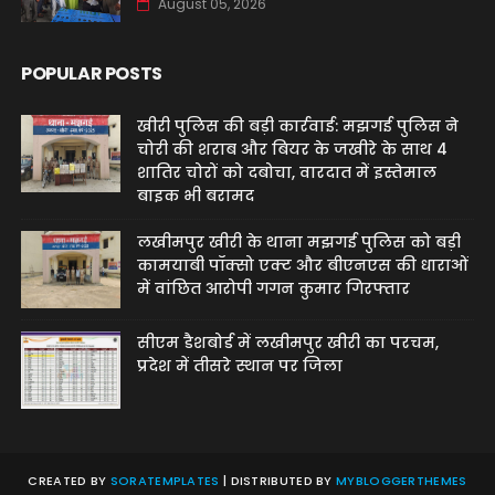
August 05, 2026
POPULAR POSTS
खीरी पुलिस की बड़ी कार्रवाई: मझगई पुलिस ने
चोरी की शराब और बियर के जखीरे के साथ 4
शातिर चोरों को दबोचा, वारदात में इस्तेमाल
बाइक भी बरामद
लखीमपुर खीरी के थाना मझगई पुलिस को बड़ी
कामयाबी पॉक्सो एक्ट और बीएनएस की धाराओं
में वांछित आरोपी गगन कुमार गिरफ्तार
सीएम डैशबोर्ड में लखीमपुर खीरी का परचम,
प्रदेश में तीसरे स्थान पर जिला
CREATED BY
SORATEMPLATES
| DISTRIBUTED BY
MYBLOGGERTHEMES