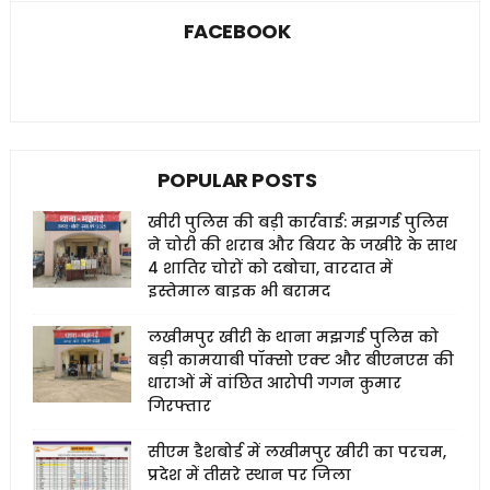
FACEBOOK
POPULAR POSTS
खीरी पुलिस की बड़ी कार्रवाई: मझगई पुलिस
ने चोरी की शराब और बियर के जखीरे के साथ
4 शातिर चोरों को दबोचा, वारदात में
इस्तेमाल बाइक भी बरामद
लखीमपुर खीरी के थाना मझगई पुलिस को
बड़ी कामयाबी पॉक्सो एक्ट और बीएनएस की
धाराओं में वांछित आरोपी गगन कुमार
गिरफ्तार
सीएम डैशबोर्ड में लखीमपुर खीरी का परचम,
प्रदेश में तीसरे स्थान पर जिला