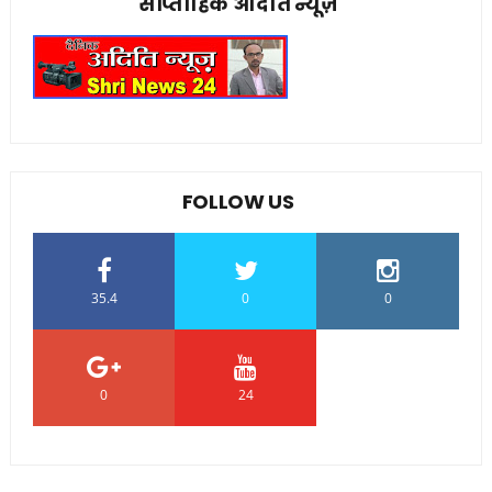
साप्ताहिक अदिति न्यूज़
FOLLOW US
35.4
0
0
0
24
0