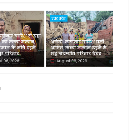
उत्तर प्रदेश
लगातार बारिश से ढहा
 का कच्चा मकान,
अमेठी: लगातार बारिश बनी
मान के नीचे रहने
आफत, कच्चा मकान ढहने से
र परिवार
छह सदस्यीय परिवार बेघर
t 06, 2026
August 06, 2026
ा