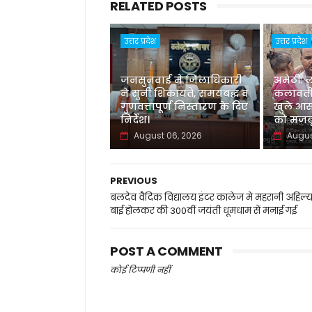
RELATED POSTS
उत्तर प्रदेश
उत्तर प्रदेश
जनसुनवाई में जिलाधिकारी
अमेठी: 
ने सुनीं शिकायतें, समयबद्ध व
कलावती
गुणवत्तापूर्ण निस्तारण के दिए
खुले आस
निर्देश।
को मजबू
August 06, 2026
Augus
PREVIOUS
बलदेव वैदिक विद्यालय इंटर कालेज मे महरानी अहिल्य
बाई होलकर की 300वीं जयंती धूमधाम सें मनाई गई
POST A COMMENT
कोई टिप्पणी नहीं