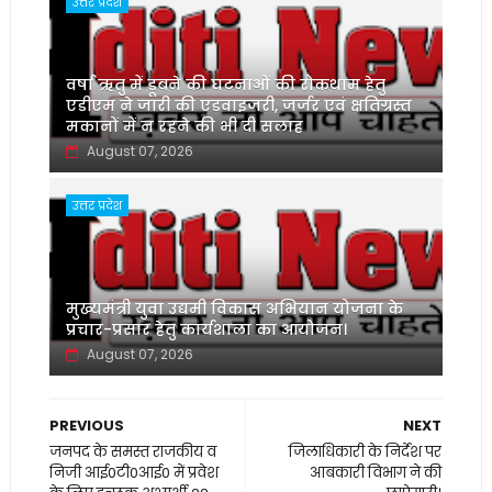
उत्तर प्रदेश
वर्षा ऋतु में डूबने की घटनाओं की रोकथाम हेतु
एडीएम ने जारी की एडवाइजरी, जर्जर एवं क्षतिग्रस्त
मकानों में न रहने की भी दी सलाह
August 07, 2026
उत्तर प्रदेश
मुख्यमंत्री युवा उद्यमी विकास अभियान योजना के
प्रचार-प्रसार हेतु कार्यशाला का आयोजन।
August 07, 2026
PREVIOUS
NEXT
जनपद के समस्त राजकीय व
जिलाधिकारी के निर्देश पर
निजी आई0टी0आई0 में प्रवेश
आबकारी विभाग ने की