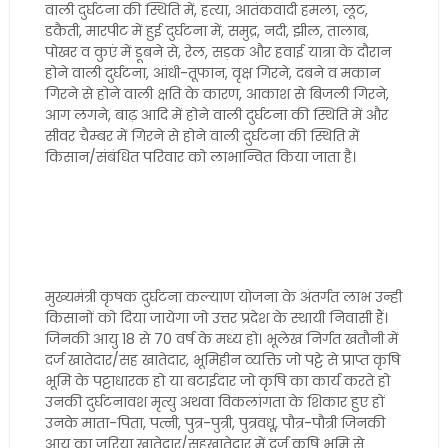
वाली दुर्घटना की स्थिति में, हत्या, आतंकवादी हमला, लूट,
डकैती, मारपीट में हुई दुर्घटना में, समुद्र, नदी, झील, तालाब,
पोखर व कुएं में डूबने से, रेल, सड़क और हवाई यात्रा के दौरान
होने वाली दुर्घटना, आंधी-तूफान, वृक्ष गिरने, दबने व मकान
गिरने से होने वाली क्षति के कारण, आकाश से बिजली गिरने,
आग लगने, बाढ़ आदि में होने वाली दुर्घटना की स्थिति में और
सीवर चैम्बर में गिरने से होने वाली दुर्घटना की स्थिति में
किसान/संबंधित परिवार को लाभान्वित किया जाता है।
मुख्यमंत्री कृषक दुर्घटना कल्याण योजना के अंतर्गत लाभ उन्हीं
किसानों को दिया जायेगा जो उत्तर प्रदेश के स्थायी निवासी हैं।
जिनकी आयु 18 से 70 वर्ष के मध्य हो। भूलेख निर्गत खतौनी में
दर्ज खातेदार/सह खातेदार, भूमिहीन व्यक्ति जो पट्टे से प्राप्त कृषि
भूमि के पट्टाधारक हो या बटाईदार जो कृषि का कार्य करते हो
उनकी दुर्घटनावश मृत्यु अथवा विकलांगता के शिकार हुए हों
उनके माता-पिता, पत्नी, पुत्र-पुत्री, पुत्रवधू, पौत्र-पौत्री जिनकी
आय का जरिया खातेदार/सहखातेदार में दर्ज कृषि भूमि से