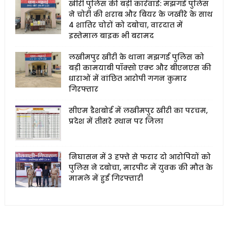
खीरी पुलिस की बड़ी कार्रवाई: मझगई पुलिस
ने चोरी की शराब और बियर के जखीरे के साथ
4 शातिर चोरों को दबोचा, वारदात में
इस्तेमाल बाइक भी बरामद
लखीमपुर खीरी के थाना मझगई पुलिस को
बड़ी कामयाबी पॉक्सो एक्ट और बीएनएस की
धाराओं में वांछित आरोपी गगन कुमार
गिरफ्तार
सीएम डैशबोर्ड में लखीमपुर खीरी का परचम,
प्रदेश में तीसरे स्थान पर जिला
निघासन में 3 हफ्ते से फरार दो आरोपियों को
पुलिस ने दबोचा, मारपीट में युवक की मौत के
मामले में हुई गिरफ्तारी