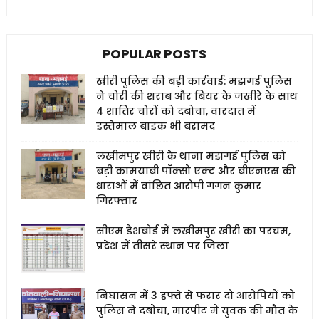
POPULAR POSTS
खीरी पुलिस की बड़ी कार्रवाई: मझगई पुलिस
ने चोरी की शराब और बियर के जखीरे के साथ
4 शातिर चोरों को दबोचा, वारदात में
इस्तेमाल बाइक भी बरामद
लखीमपुर खीरी के थाना मझगई पुलिस को
बड़ी कामयाबी पॉक्सो एक्ट और बीएनएस की
धाराओं में वांछित आरोपी गगन कुमार
गिरफ्तार
सीएम डैशबोर्ड में लखीमपुर खीरी का परचम,
प्रदेश में तीसरे स्थान पर जिला
निघासन में 3 हफ्ते से फरार दो आरोपियों को
पुलिस ने दबोचा, मारपीट में युवक की मौत के