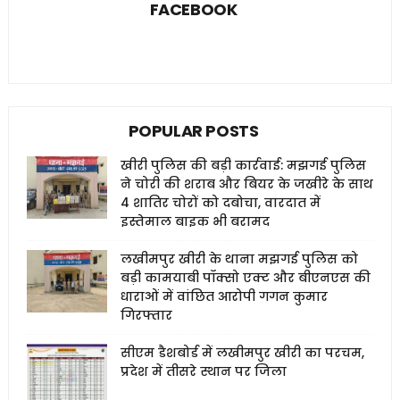
FACEBOOK
POPULAR POSTS
खीरी पुलिस की बड़ी कार्रवाई: मझगई पुलिस
ने चोरी की शराब और बियर के जखीरे के साथ
4 शातिर चोरों को दबोचा, वारदात में
इस्तेमाल बाइक भी बरामद
लखीमपुर खीरी के थाना मझगई पुलिस को
बड़ी कामयाबी पॉक्सो एक्ट और बीएनएस की
धाराओं में वांछित आरोपी गगन कुमार
गिरफ्तार
सीएम डैशबोर्ड में लखीमपुर खीरी का परचम,
प्रदेश में तीसरे स्थान पर जिला