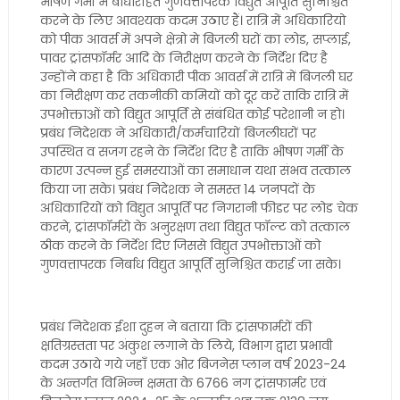
भीषण गर्मी में बाधारहित गुणवत्तापरक विद्युत आपूर्ति सुनिश्चित
करने के लिए आवश्यक कदम उठाए हैं। रात्रि में अधिकारियो
को पीक आवर्स में अपने क्षेत्रो मे बिजली घरों का लोड, सप्लाई,
पावर ट्रांसफॉर्मर आदि के निरीक्षण करने के निर्देश दिए है
उन्होंने कहा है कि अधिकारी पीक आवर्स में रात्रि में बिजली घर
का निरीक्षण कर तकनीकी कमियों को दूर करें ताकि रात्रि में
उपभोक्ताओं को विद्युत आपूर्ति से संबंधित कोई परेशानी न हो।
प्रबंध निदेशक ने अधिकारी/कर्मचारियों बिजलीघरों पर
उपस्थित व सजग रहने के निर्देश दिए है ताकि भीषण गर्मी के
कारण उत्पन्न हुई समस्याओं का समाधान यथा संभव तत्काल
किया जा सके। प्रबंध निदेशक ने समस्त 14 जनपदों के
अधिकारियों को विद्युत आपूर्ति पर निगरानी फीडर पर लोड चेक
करने, ट्रांसफॉर्मरो के अनुरक्षण तथा विद्युत फॉल्ट को तत्काल
ठीक करने के निर्देश दिए जिससे विद्युत उपभोक्ताओं को
गुणवत्तापरक निर्बाध विद्युत आपूर्ति सुनिश्चित कराई जा सके।
प्रबंध निदेशक ईशा दुहन ने बताया कि ट्रांसफार्मरों की
क्षतिग्रस्तता पर अंकुश लगाने के लिये, विभाग द्वारा प्रभावी
कदम उठाये गये जहाँ एक ओर बिजनेस प्लान वर्ष 2023-24
के अन्तर्गत विभिन्न क्षमता के 6766 नग ट्रांसफार्मर एवं