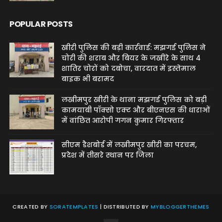
POPULAR POSTS
खीरी पुलिस की बड़ी कार्रवाई: मझगई पुलिस ने
चोरी की शराब और बियर के जखीरे के साथ 4
शातिर चोरों को दबोचा, वारदात में इस्तेमाल
बाइक भी बरामद
लखीमपुर खीरी के थाना मझगई पुलिस को बड़ी
कामयाबी पॉक्सो एक्ट और बीएनएस की धाराओं
में वांछित आरोपी गगन कुमार गिरफ्तार
सीएम डैशबोर्ड में लखीमपुर खीरी का परचम,
प्रदेश में तीसरे स्थान पर जिला
CREATED BY
SORATEMPLATES
| DISTRIBUTED BY
MYBLOGGERTHEMES