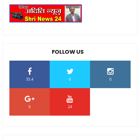
FOLLOW US
35.4
0
0
0
24
0