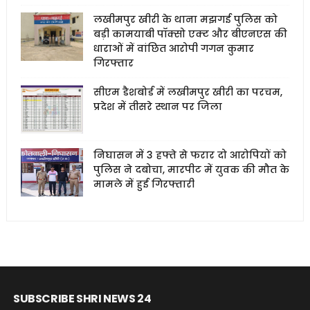
लखीमपुर खीरी के थाना मझगई पुलिस को
बड़ी कामयाबी पॉक्सो एक्ट और बीएनएस की
धाराओं में वांछित आरोपी गगन कुमार
गिरफ्तार
सीएम डैशबोर्ड में लखीमपुर खीरी का परचम,
प्रदेश में तीसरे स्थान पर जिला
निघासन में 3 हफ्ते से फरार दो आरोपियों को
पुलिस ने दबोचा, मारपीट में युवक की मौत के
मामले में हुई गिरफ्तारी
SUBSCRIBE SHRI NEWS 24