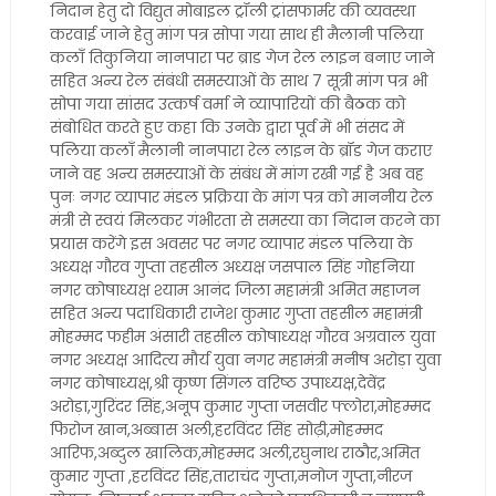
निदान हेतु दो विद्युत मोबाइल ट्रॉली ट्रांसफार्मर की व्यवस्था
करवाई जाने हेतु मांग पत्र सोपा गया साथ ही मैलानी पलिया
कलाँ तिकुनिया नानपारा पर ब्राड गेज रेल लाइन बनाए जाने
सहित अन्य रेल संबंधी समस्याओं के साथ 7 सूत्री मांग पत्र भी
सोपा गया सांसद उत्कर्ष वर्मा ने व्यापारियों की बैठक को
संबोधित करते हुए कहा कि उनके द्वारा पूर्व में भी संसद में
पलिया कलाँ मैलानी नानपारा रेल लाइन के ब्रॉड गेज कराए
जाने वह अन्य समस्याओं के संबंध में मांग रखी गई है अब वह
पुनः नगर व्यापार मंडल प्रक्रिया के मांग पत्र को माननीय रेल
मंत्री से स्वयं मिलकर गंभीरता से समस्या का निदान करने का
प्रयास करेंगे इस अवसर पर नगर व्यापार मंडल पलिया के
अध्यक्ष गौरव गुप्ता तहसील अध्यक्ष जसपाल सिंह गोहनिया
नगर कोषाध्यक्ष श्याम आनंद जिला महामंत्री अमित महाजन
सहित अन्य पदाधिकारी राजेश कुमार गुप्ता तहसील महामंत्री
मोहम्मद फहीम अंसारी तहसील कोषाध्यक्ष गौरव अग्रवाल युवा
नगर अध्यक्ष आदित्य मौर्य युवा नगर महामंत्री मनीष अरोड़ा युवा
नगर कोषाध्यक्ष,श्री कृष्ण सिंगल वरिष्ठ उपाध्यक्ष,देवेंद्र
अरोड़ा,गुरिंदर सिंह,अनूप कुमार गुप्ता जसवीर फ्लोरा,मोहम्मद
फिरोज खान,अब्बास अली,हरविंदर सिंह सोढ़ी,मोहम्मद
आरिफ,अब्दुल खालिक,मोहम्मद अली,रघुनाथ राठौर,अमित
कुमार गुप्ता ,हरविंदर सिंह,ताराचंद गुप्ता,मनोज गुप्ता,नीरज