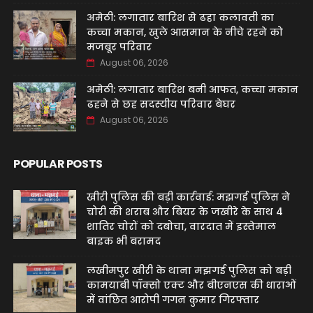
अमेठी: लगातार बारिश से ढहा कलावती का
कच्चा मकान, खुले आसमान के नीचे रहने को
मजबूर परिवार
August 06, 2026
अमेठी: लगातार बारिश बनी आफत, कच्चा मकान
ढहने से छह सदस्यीय परिवार बेघर
August 06, 2026
POPULAR POSTS
खीरी पुलिस की बड़ी कार्रवाई: मझगई पुलिस ने
चोरी की शराब और बियर के जखीरे के साथ 4
शातिर चोरों को दबोचा, वारदात में इस्तेमाल
बाइक भी बरामद
लखीमपुर खीरी के थाना मझगई पुलिस को बड़ी
कामयाबी पॉक्सो एक्ट और बीएनएस की धाराओं
में वांछित आरोपी गगन कुमार गिरफ्तार