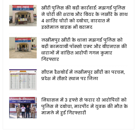
खीरी पुलिस की बड़ी कार्रवाई: मझगई पुलिस
ने चोरी की शराब और बियर के जखीरे के साथ
4 शातिर चोरों को दबोचा, वारदात में
इस्तेमाल बाइक भी बरामद
लखीमपुर खीरी के थाना मझगई पुलिस को
बड़ी कामयाबी पॉक्सो एक्ट और बीएनएस की
धाराओं में वांछित आरोपी गगन कुमार
गिरफ्तार
सीएम डैशबोर्ड में लखीमपुर खीरी का परचम,
प्रदेश में तीसरे स्थान पर जिला
निघासन में 3 हफ्ते से फरार दो आरोपियों को
पुलिस ने दबोचा, मारपीट में युवक की मौत के
मामले में हुई गिरफ्तारी