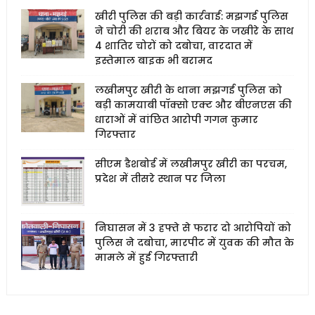
खीरी पुलिस की बड़ी कार्रवाई: मझगई पुलिस
ने चोरी की शराब और बियर के जखीरे के साथ
4 शातिर चोरों को दबोचा, वारदात में
इस्तेमाल बाइक भी बरामद
लखीमपुर खीरी के थाना मझगई पुलिस को
बड़ी कामयाबी पॉक्सो एक्ट और बीएनएस की
धाराओं में वांछित आरोपी गगन कुमार
गिरफ्तार
सीएम डैशबोर्ड में लखीमपुर खीरी का परचम,
प्रदेश में तीसरे स्थान पर जिला
निघासन में 3 हफ्ते से फरार दो आरोपियों को
पुलिस ने दबोचा, मारपीट में युवक की मौत के
मामले में हुई गिरफ्तारी