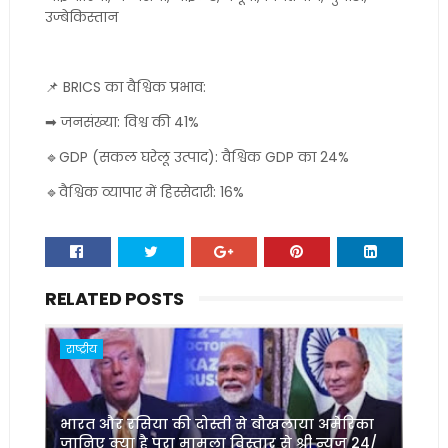
उज्बेकिस्तान
📌 BRICS का वैश्विक प्रभाव:
➡ जनसंख्या: विश्व की 41%
🔹GDP (सकल घरेलू उत्पाद): वैश्विक GDP का 24%
🔹वैश्विक व्यापार में हिस्सेदारी: 16%
RELATED POSTS
राष्ट्रीय
भारत और रसिया की दोस्ती से बौखलाया अमेरिका
जानिए क्या है पूरा मामला विस्तार से श्री न्यूज़ 24/