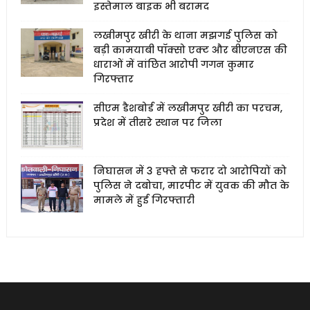
इस्तेमाल बाइक भी बरामद
लखीमपुर खीरी के थाना मझगई पुलिस को
बड़ी कामयाबी पॉक्सो एक्ट और बीएनएस की
धाराओं में वांछित आरोपी गगन कुमार
गिरफ्तार
सीएम डैशबोर्ड में लखीमपुर खीरी का परचम,
प्रदेश में तीसरे स्थान पर जिला
निघासन में 3 हफ्ते से फरार दो आरोपियों को
पुलिस ने दबोचा, मारपीट में युवक की मौत के
मामले में हुई गिरफ्तारी