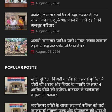
August 06, 2026
अमेठी: लगातार बारिश से ढहा कलावती का
कच्चा मकान, खुले आसमान के नीचे रहने को
मजबूर परिवार
August 06, 2026
अमेठी: लगातार बारिश बनी आफत, कच्चा मकान
ढहने से छह सदस्यीय परिवार बेघर
August 06, 2026
POPULAR POSTS
खीरी पुलिस की बड़ी कार्रवाई: मझगई पुलिस ने
चोरी की शराब और बियर के जखीरे के साथ 4
शातिर चोरों को दबोचा, वारदात में इस्तेमाल
बाइक भी बरामद
लखीमपुर खीरी के थाना मझगई पुलिस को बड़ी
कामयाबी पॉक्सो एक्ट और बीएनएस की धाराओं