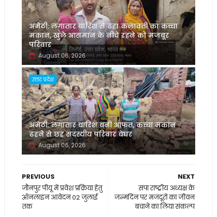
अमेठी: लगातार बारिश से ढहा कलावती का कच्चा
मकान, खुले आसमान के नीचे रहने को मजबूर
परिवार
August 06, 2026
उत्तर प्रदेश
अमेठी: लगातार बारिश बनी आफत, कच्चा मकान
ढहने से छह सदस्यीय परिवार बेघर
August 06, 2026
PREVIOUS
NEXT
जौनपुर पीयू में प्रवेश प्रक्रिया हेतु
सपा राष्ट्रीय अध्यक्ष के
ऑनलाइन आवेदन 02 जुलाई
जन्मदिन पर मजदूरों का जीवन
तक
बचाने का लिया संकल्प