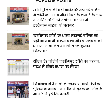
POPULAR POSTS
खीरी पुलिस की बड़ी कार्रवाई: मझगई पुलिस
ने चोरी की शराब और बियर के जखीरे के साथ
4 शातिर चोरों को दबोचा, वारदात में
इस्तेमाल बाइक भी बरामद
लखीमपुर खीरी के थाना मझगई पुलिस को
बड़ी कामयाबी पॉक्सो एक्ट और बीएनएस की
धाराओं में वांछित आरोपी गगन कुमार
गिरफ्तार
सीएम डैशबोर्ड में लखीमपुर खीरी का परचम,
प्रदेश में तीसरे स्थान पर जिला
निघासन में 3 हफ्ते से फरार दो आरोपियों को
पुलिस ने दबोचा, मारपीट में युवक की मौत के
मामले में हुई गिरफ्तारी