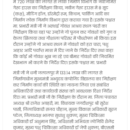
में 720 लाख की लागत से लोक निर्माण विभाग के नवनिर्मित
गेस्ट हाउस का निरीक्षण किया, नवीन गेस्ट हाउस में 8 सूट
(कक्ष), मीटिंग हॉल, डॉरमेट्री रूम, किचन, पार्किंग आदि का
निर्माण लोक निर्माण विभाग द्वारा कराया गया है। इसके पश्चात
मा. प्रभारी मंत्री जी ने अस्थाई गोवंश आश्रय स्थल पंडरी का
निरीक्षण किया यहां पर उन्होंने गो पूजन कर गोवंशों को गुण व
केला खिलाया तथा गौशाला परिसर में पौधरोपण भी किया। इस
दौरान उन्होंने गो आश्रय स्थल में गोवंशों को हरा चारा, पशु
आहार आदि पर्याप्त मात्रा में दिए जाने के निर्देश दिए तथा कहा
कि कोई भी गोवंश भूख ना रहे एवं बीमार गोवंशों की नियमित
देखभाल भी करने के निर्देश दिए। इसके पश्चात मा. प्रभारी
मंत्री जी ने धनी जलालपुर में 133.14 लाख की लागत से
निर्माणाधीन मुख्यमंत्री अभ्युदय कंपोजिट विद्यालय का निरीक्षण
कर निर्माण कार्य की स्थिति का जायजा लिया एवं संबंधित
अधिकारियों तथा कार्यदायी संस्था को आवश्यक दिशा निर्देश
दिए। मा. प्रभारी मंत्री जी के निरीक्षण के दौरान मा. जिला पंचायत
अध्यक्ष श्री राजेश अग्रहरी, मा. विधायक जगदीशपुर श्री सुरेश
पासी, जिलाधिकारी संजय चौहान, मुख्य विकास अधिकारी सूरज
पटेल, जिलाध्यक्ष भाजपा सुधांशु शुक्ला, मुख्य चिकित्सा
अधिकारी डॉ अंशुमान सिंह, अधिशासी अभियंता लोनिवि शैलेंद्र
कुमार, मुख्य पशु चिकित्सा अधिकारी डॉ जेपी शुक्ला, बीएससी