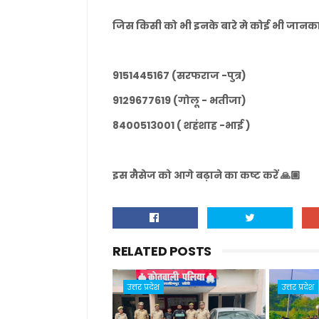
जिस किसी को भी इनके बारे मे कोई भी जानकारी
9151445167 (सरफराज -पुत्र)
9129677619 (गोलू - भतीजा)
8400513001 ( शहंशाह -भाई )
इस मैसेज को आगे बढ़ाने का कष्ट करें 🙏🏽
RELATED POSTS
उत्तर प्रदेश
उत्तर प्रदेश