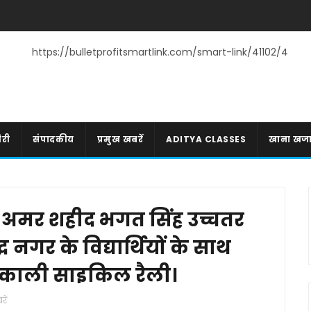
https://bulletprofitsmartlink.com/smart-link/41102/4
री
संपादकीय
प्रमुख खबरें
ADITYA CLASSES
खाना खज
 अमर शहीद भगत सिंह उच्चतर
 नगर के विद्यार्थियों के साथ
निकाली साइकिल रैली।
रें