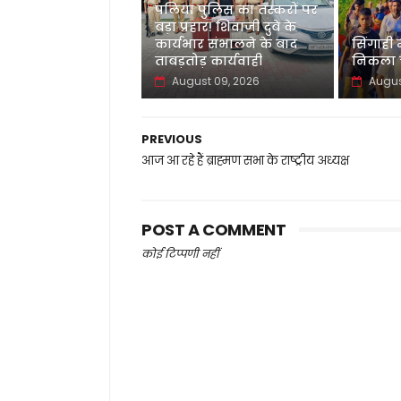
पलिया पुलिस का तस्करों पर
बड़ा प्रहार! शिवाजी दुबे के
कार्यभार संभालने के बाद
सिंगाही
ताबड़तोड़ कार्यवाही
निकला च
August 09, 2026
Augus
PREVIOUS
आज आ रहे हैं ब्राह्मण सभा के राष्ट्रीय अध्यक्ष
POST A COMMENT
कोई टिप्पणी नहीं