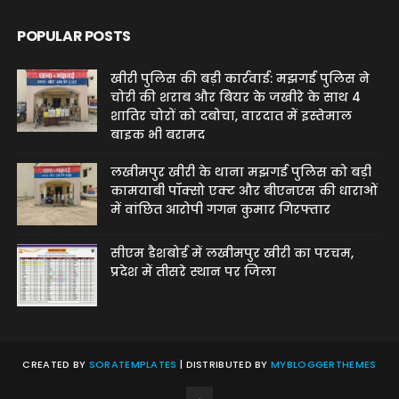
POPULAR POSTS
खीरी पुलिस की बड़ी कार्रवाई: मझगई पुलिस ने
चोरी की शराब और बियर के जखीरे के साथ 4
शातिर चोरों को दबोचा, वारदात में इस्तेमाल
बाइक भी बरामद
लखीमपुर खीरी के थाना मझगई पुलिस को बड़ी
कामयाबी पॉक्सो एक्ट और बीएनएस की धाराओं
में वांछित आरोपी गगन कुमार गिरफ्तार
सीएम डैशबोर्ड में लखीमपुर खीरी का परचम,
प्रदेश में तीसरे स्थान पर जिला
CREATED BY
SORATEMPLATES
| DISTRIBUTED BY
MYBLOGGERTHEMES