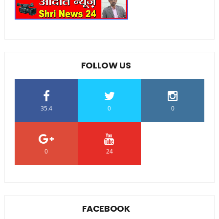
FOLLOW US
35.4
0
0
0
24
0
FACEBOOK