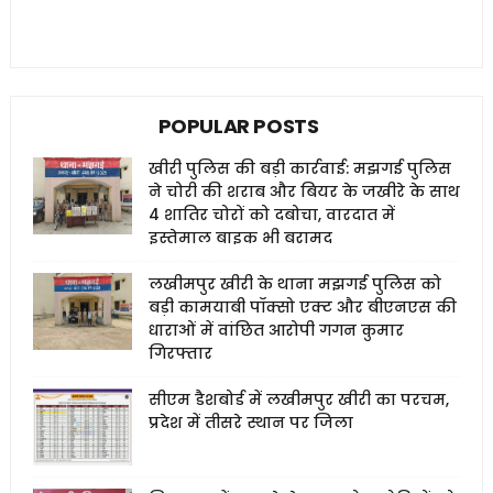
POPULAR POSTS
खीरी पुलिस की बड़ी कार्रवाई: मझगई पुलिस
ने चोरी की शराब और बियर के जखीरे के साथ
4 शातिर चोरों को दबोचा, वारदात में
इस्तेमाल बाइक भी बरामद
लखीमपुर खीरी के थाना मझगई पुलिस को
बड़ी कामयाबी पॉक्सो एक्ट और बीएनएस की
धाराओं में वांछित आरोपी गगन कुमार
गिरफ्तार
सीएम डैशबोर्ड में लखीमपुर खीरी का परचम,
प्रदेश में तीसरे स्थान पर जिला