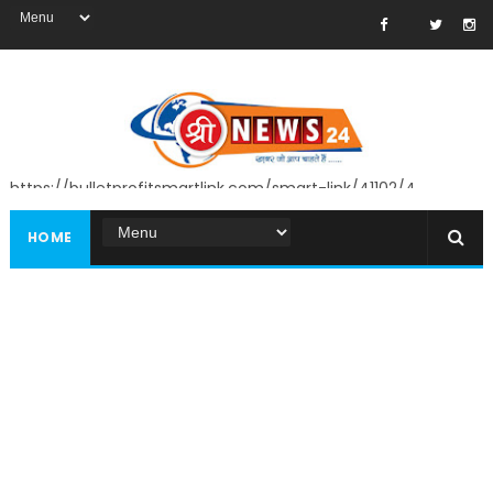
https://bulletprofitsmartlink.com/smart-link/41102/4
HOME