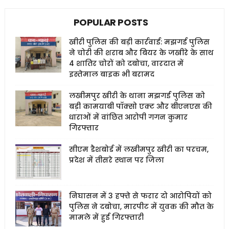
POPULAR POSTS
खीरी पुलिस की बड़ी कार्रवाई: मझगई पुलिस
ने चोरी की शराब और बियर के जखीरे के साथ
4 शातिर चोरों को दबोचा, वारदात में
इस्तेमाल बाइक भी बरामद
लखीमपुर खीरी के थाना मझगई पुलिस को
बड़ी कामयाबी पॉक्सो एक्ट और बीएनएस की
धाराओं में वांछित आरोपी गगन कुमार
गिरफ्तार
सीएम डैशबोर्ड में लखीमपुर खीरी का परचम,
प्रदेश में तीसरे स्थान पर जिला
निघासन में 3 हफ्ते से फरार दो आरोपियों को
पुलिस ने दबोचा, मारपीट में युवक की मौत के
मामले में हुई गिरफ्तारी