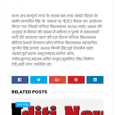
थाना क्षेत्र सम्पूर्णा नगर के कस्बा बम नगर सेमरी चौराहा के
समीप मलकीत सिंह के आवास पर पी,डी,ए बैठक का आयोजन
किया गया जिसमें पलिया विधानसभा अध्यक्ष जावेद अख्तर की
अगुवाई में सैकड़ो की संख्या में महिला व पुरषो ने समाजवादी
पार्टी की सदस्यता ग्रहण की इस दौरान पलिया विधानसभा
मीडिया प्रभारी रिज़वान खाँन,पलिया विधानसभा महासचिव
गुरजीत सिंह,ब्लाक अध्यक्ष बिन्नी सिंह,पूर्व चेयरमैन सईद
अहमद,पूर्व प्रधान अब्दुलवहाब,आरिफ खाँन,
नदीम,मूलचंद्र,महतम,अमित ठाकुर,सुखविंदर सिंह,निर्मला
देवी,आदि लोग उपस्थित रहे।
RELATED POSTS
उत्तर प्रदेश