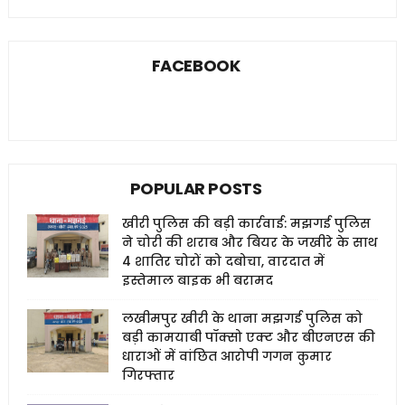
FACEBOOK
POPULAR POSTS
खीरी पुलिस की बड़ी कार्रवाई: मझगई पुलिस
ने चोरी की शराब और बियर के जखीरे के साथ
4 शातिर चोरों को दबोचा, वारदात में
इस्तेमाल बाइक भी बरामद
लखीमपुर खीरी के थाना मझगई पुलिस को
बड़ी कामयाबी पॉक्सो एक्ट और बीएनएस की
धाराओं में वांछित आरोपी गगन कुमार
गिरफ्तार