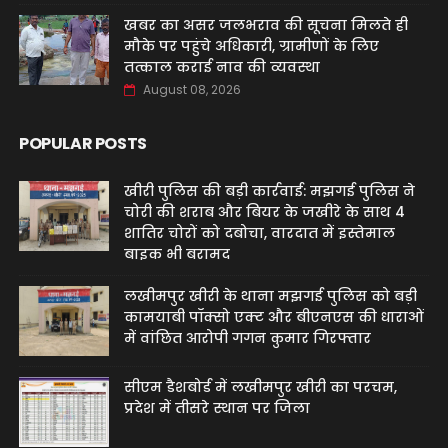
खबर का असर जलभराव की सूचना मिलते ही
मौके पर पहुंचे अधिकारी, ग्रामीणों के लिए
तत्काल कराई नाव की व्यवस्था
August 08, 2026
POPULAR POSTS
खीरी पुलिस की बड़ी कार्रवाई: मझगई पुलिस ने
चोरी की शराब और बियर के जखीरे के साथ 4
शातिर चोरों को दबोचा, वारदात में इस्तेमाल
बाइक भी बरामद
लखीमपुर खीरी के थाना मझगई पुलिस को बड़ी
कामयाबी पॉक्सो एक्ट और बीएनएस की धाराओं
में वांछित आरोपी गगन कुमार गिरफ्तार
सीएम डैशबोर्ड में लखीमपुर खीरी का परचम,
प्रदेश में तीसरे स्थान पर जिला