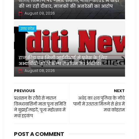
नाला निर्माण पर गंभीर सवाल, पानी-कीचड़ में खड़ी
की जा रही दीवार, मानकों की अनदेखी का आरोप
August 08, 2026
उत्तर प्रदेश
‌राजकीय एवं निजी आईटीआई में प्रवेश के लिए
अभ्यर्थियों को विकल्प संशोधन का अवसर।
August 08, 2026
PREVIOUS
NEXT
प्रशासन के रवैये से नाराज़
अधेड़ का शव पुलिया के नीचे
विन्ध्यवासिनी माता पूजा समिति
पानी मे उतराता मिलने से क्षेत्र में
ने बुझाईं लाइटें, पूजा महोत्सव में
मचा कोहराम
मचा हड़कंप
POST A COMMENT