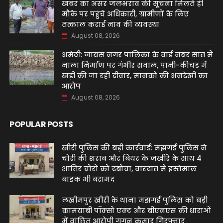
खबर का असर जलभराव की सूचना मिलते ही
मौके पर पहुंचे अधिकारी, ग्रामीणों के लिए
तत्काल कराई नाव की व्यवस्था
August 08, 2026
अमेठी: जायस नगर पालिका के वार्ड नंबर सात में
नाला निर्माण पर गंभीर सवाल, पानी-कीचड़ में
खड़ी की जा रही दीवार, मानकों की अनदेखी का
आरोप
August 08, 2026
POPULAR POSTS
खीरी पुलिस की बड़ी कार्रवाई: मझगई पुलिस ने
चोरी की शराब और बियर के जखीरे के साथ 4
शातिर चोरों को दबोचा, वारदात में इस्तेमाल
बाइक भी बरामद
लखीमपुर खीरी के थाना मझगई पुलिस को बड़ी
कामयाबी पॉक्सो एक्ट और बीएनएस की धाराओं
में वांछित आरोपी गगन कुमार गिरफ्तार