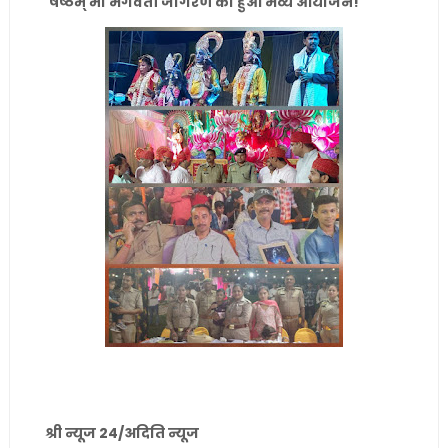
षष्ठम् मां भगवती जागरण का हुआ भव्य आयोजन!
श्री न्यूज 24/अदिति न्यूज