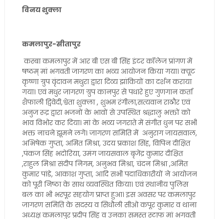
विनय शुक्ला
कमलापुर-सीतापुर
कस्बा कमलापुर में आर बी एस बी सिंह इंटर कॉलेज प्रांगण में
षष्ठम् मां भगवती जागरण का भव्य आयोजन किया गया। क्यूट
कृष्णा ग्रुप वृंदावन मथुरा द्वारा दिव्य झांकियों का दर्शन कराया
गया। एवं मधुर जागरण ग्रुप कानपुर से पधारे हुए गुणगान कर्ता
शैफाली द्विवेदी,श्वेता शुक्ला , शुभम रंगीला,सत्यवान राठौर एवं
अनुज रूद्र द्वारा भजनों के भावों से उपस्थित श्रद्धालु भक्तों को
भाव विभोर कर दिया। मां के भव्य जगराते में संगीत धुन पर सभी
भक्त नाचने झूमने लगे। जागरण समिति में अनुराग जायसवाल,
अभिषेक गुप्ता, अमित मिश्रा, उदय प्रकाश सिंह, विपिन दीक्षित
,पंकज सिंह भदोरिया, उमंग जायसवाल बृजेंद्र कुमार दीक्षित
,राहुल मिश्रा संदीप निगम, अनुभव मिश्रा, चंदन मिश्रा ,अमित
कुमार पांडे, आकाश गुप्ता, आदि सभी पदाधिकारीयों ने आयोजन
को पूरी निष्ठा के साथ व्यवस्थित किया। एवं स्थानीय पुलिस
बल का भी भरपूर सहयोग प्राप्त हुआ। इस अवसर पर कमलापुर
जागरण समिति के सदस्य व सिधौली सीओ कपूर कुमार व थाना
अध्यक्ष कमलापुर प्रदीप सिंह व उनका समस्त स्टाफ मां भगवती