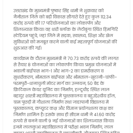
उत्तराखंड के मुख्यमंत्री पुष्कर सिंह धामी ने शुक्रवार को
नैनीताल जिले को बड़ी विकास सौगातें देते हुए कुल 112.34
करोड़ रुपये की 17 परियोजनाओं का लोकार्पण और
शिलान्यास किया। वह धारी ब्लॉक के लेटीबुंगा स्थित हिमगिरि
स्टेडियम पहुंचे, जहां जिले में सड़क, स्वास्थ्य, शिक्षा और खेल
सुविधाओं को मजबूत करने वाली कई महत्वपूर्ण योजनाओं की
शुरुआत की गई।
कार्यक्रम के दौरान मुख्यमंत्री ने 70.73 करोड़ रुपये की लागत
से तैयार 8 योजनाओं का लोकार्पण किया। प्रमुख योजनाओं में
भवाली बाईपास भाग-1 और भाग-2 का डामरीकरण व
सुधारीकरण, भीमताल बाईपास और भीमताल–खुटानी–चांफी–
परमपुरी–धानाचुली मोटर मार्ग का उन्नयन, 50 बेड के
क्रिटिकल केयर यूनिट का निर्माण, हल्दूचौड़ स्थित लाल
बहादुर शास्त्री महाविद्यालय में पुस्तकालय व बहुउद्देश्यीय हॉल,
ग्राम पुछड़ी में गौशाला निर्माण तथा जाडापानी विद्यालय में
पुस्तकालय, कंप्यूटर कक्ष और विज्ञान प्रयोगशाला कक्ष का
निर्माण शामिल है। इसके साथ ही सीएम धामी ने 41.60 करोड़
रुपये से बनने वाली 9 नई योजनाओं का शिलान्यास किया।
इनमें लालकुआं महाविद्यालय में परीक्षा भवन निर्माण, लाल