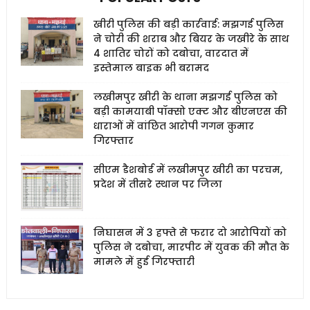
खीरी पुलिस की बड़ी कार्रवाई: मझगई पुलिस
ने चोरी की शराब और बियर के जखीरे के साथ
4 शातिर चोरों को दबोचा, वारदात में
इस्तेमाल बाइक भी बरामद
लखीमपुर खीरी के थाना मझगई पुलिस को
बड़ी कामयाबी पॉक्सो एक्ट और बीएनएस की
धाराओं में वांछित आरोपी गगन कुमार
गिरफ्तार
सीएम डैशबोर्ड में लखीमपुर खीरी का परचम,
प्रदेश में तीसरे स्थान पर जिला
निघासन में 3 हफ्ते से फरार दो आरोपियों को
पुलिस ने दबोचा, मारपीट में युवक की मौत के
मामले में हुई गिरफ्तारी