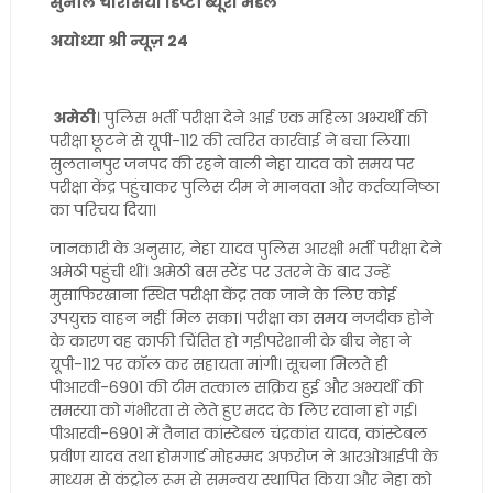
सुनील चौरसिया डिप्टी ब्यूरो मंडल
अयोध्या श्री न्यूज़ 24
अमेठी
। पुलिस भर्ती परीक्षा देने आई एक महिला अभ्यर्थी की
परीक्षा छूटने से यूपी-112 की त्वरित कार्रवाई ने बचा लिया।
सुलतानपुर जनपद की रहने वाली नेहा यादव को समय पर
परीक्षा केंद्र पहुंचाकर पुलिस टीम ने मानवता और कर्तव्यनिष्ठा
का परिचय दिया।
जानकारी के अनुसार, नेहा यादव पुलिस आरक्षी भर्ती परीक्षा देने
अमेठी पहुंची थीं। अमेठी बस स्टैंड पर उतरने के बाद उन्हें
मुसाफिरखाना स्थित परीक्षा केंद्र तक जाने के लिए कोई
उपयुक्त वाहन नहीं मिल सका। परीक्षा का समय नजदीक होने
के कारण वह काफी चिंतित हो गईं।परेशानी के बीच नेहा ने
यूपी-112 पर कॉल कर सहायता मांगी। सूचना मिलते ही
पीआरवी-6901 की टीम तत्काल सक्रिय हुई और अभ्यर्थी की
समस्या को गंभीरता से लेते हुए मदद के लिए रवाना हो गई।
पीआरवी-6901 में तैनात कांस्टेबल चंद्रकांत यादव, कांस्टेबल
प्रवीण यादव तथा होमगार्ड मोहम्मद अफरोज ने आरओआईपी के
माध्यम से कंट्रोल रूम से समन्वय स्थापित किया और नेहा को