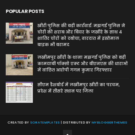
POPULAR POSTS
खीरी पुलिस की बड़ी कार्रवाई: मझगई पुलिस ने
चोरी की शराब और बियर के जखीरे के साथ 4
शातिर चोरों को दबोचा, वारदात में इस्तेमाल
बाइक भी बरामद
लखीमपुर खीरी के थाना मझगई पुलिस को बड़ी
कामयाबी पॉक्सो एक्ट और बीएनएस की धाराओं
में वांछित आरोपी गगन कुमार गिरफ्तार
सीएम डैशबोर्ड में लखीमपुर खीरी का परचम,
प्रदेश में तीसरे स्थान पर जिला
CREATED BY
SORATEMPLATES
| DISTRIBUTED BY
MYBLOGGERTHEMES