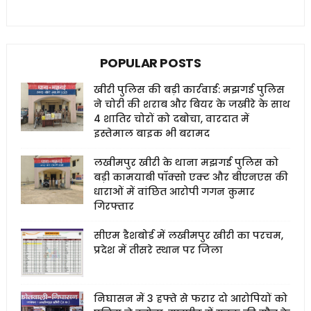
POPULAR POSTS
खीरी पुलिस की बड़ी कार्रवाई: मझगई पुलिस
ने चोरी की शराब और बियर के जखीरे के साथ
4 शातिर चोरों को दबोचा, वारदात में
इस्तेमाल बाइक भी बरामद
लखीमपुर खीरी के थाना मझगई पुलिस को
बड़ी कामयाबी पॉक्सो एक्ट और बीएनएस की
धाराओं में वांछित आरोपी गगन कुमार
गिरफ्तार
सीएम डैशबोर्ड में लखीमपुर खीरी का परचम,
प्रदेश में तीसरे स्थान पर जिला
निघासन में 3 हफ्ते से फरार दो आरोपियों को