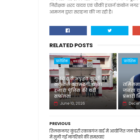
निरीक्षक शरद यादव एवं चौकी इंचार्ज कंबोज नगर
आमजन द्वारा सराहना की जा रही है।
RELATED POSTS
प्रादेशिक
प्रादेशिक
गुजरात से अपहृत युवती की
सकुशल बरामदगी, थाना
तमिलनाड
हजारा पुलिस की बड़ी
जनता युव
सफलता
प्रभारी न
June 10, 2026
Decem
PREVIOUS
तिलकनगर कुंडरी रकाबगंज वार्ड में आयोजित जन चौ
में सुनी गईं नागरिकों की समस्याएं