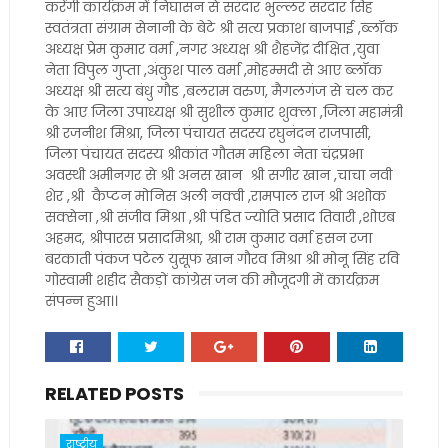
करेंगी कार्यक्रम में निघासन से सरदार भुल्लर सरदार सिंह
स्वतंत्रता संग्राम सेनानी के बेटे श्री सत्य प्रकाश बाजपाई ,ब्लॉक
अध्यक्ष प्रेम कुमार वर्मा ,नगर अध्यक्ष श्री शैहजेंद्र दीक्षित ,युवा
नेता विपुल गुप्ता ,अंकुश पाल वर्मा ,मोहम्मदी से आए ब्लॉक
अध्यक्ष श्री सत्य बंधु गौड ,बलराम वरुण, मैगलगंज से चल कर
के आए जिला उपाध्यक्ष श्री सुशील कुमार शुक्ला ,जिला महामंत्री
श्री रजनीश मिश्रा, जिला पंचायत सदस्य रघुनंदन राजपासी,
जिला पंचायत सदस्य श्रीकांत गौतम महिला नेता चंद्रप्रभा
अवस्थी अमीनगर से श्री अनस खान श्री सगीर खान ,चाचा नवी
शेर ,श्री कैप्टन मोनिस अली नक्वी ,रामपाल राज श्री अशोक
सक्सेना ,श्री संजीव मिश्रा ,श्री पंडित ज्योति प्रसाद तिवारी ,शोएब
अहमद, श्रीपारस प्रसादमिश्रा, श्री राम कुमार वर्मा हसन रजा
बरकाती पंकज पटेल युसूफ खान गौरव मिश्रा श्री मोनू सिंह रवि
गोस्वामी शहीद सैकड़ों कांग्रेस जन की मौजूदगी में कार्यक्रम
संपन्न हुआ।।
RELATED POSTS
राष्ट्रीय