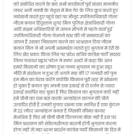
को संबोधित करने के बाद सभी कार्यकर्ता पूर्व सांसद माननीय
जफर अली नक्वी के नेतृत्व में मेन गेट के लिए कूच करते हुए
नारेबाजी करते हुए पहुंचे वहां पर मौजूद उपजिलाधिकारी गोला
जीएम बजाज हिंदुस्तान शुगर मिल पुलिस क्षेत्राधिकारी गोला
आदि सक्षम अधिकारियों से ज्ञापन सौंपने से पहले वार्ता हुई
उपजिलाधिकारी गोला नेअपने स्तर की जो समस्याओं का
ज्ञापन है उसका निस्तारण करने का आश्वासन दिया जीएम
बजाज मिल ने भी अपनी असमर्थता जताते हुए भुग्तान में देरी के
लिए खेद प्रकट किया जिस पर प्रदेश सचिव कांग्रेस पार्टी सदस्य
जिला पंचायत प्रह्लाद पटेल ने स्पष्ट शब्दों में कहा कि आज
हमारे किसानों का शोषण हुआ गन्ना भुगतान ना हुआ सट्टा
नीति में संशोधन न हुआ तो अगले माह की 17 जनवरी को पुनः
हम मील का घेराव करेंगे क्योंकि किसान पूरी तरह से खोखला
हो चुका है बजाज ग्रुप अपनी एक इकाई से दो दर्जन से ज्यादा
इकाई स्थापित कर चुका है फिर किसान का भुगतान क्यों नहीं
हमें चीनी का दाम बता करके अल्कोहल कागज की चीजे
उत्पादित होती हैं उनको छुपाए रखना एक साजिश है एक कुंटल
में 22 लीटर अल्कोहल बनता है जिसकी कीमत बाजार
मेंअधिक है फिर भी चीनी चीनी चिल्लाना ठीक नहीं है इस पर
मिल प्रशासन को संवेदनशीलता बरतनी होगी भुगतान करना
होगा नहीं तो महा धरना प्रदर्शन कांग्रेस पार्टी किसानों के हित में