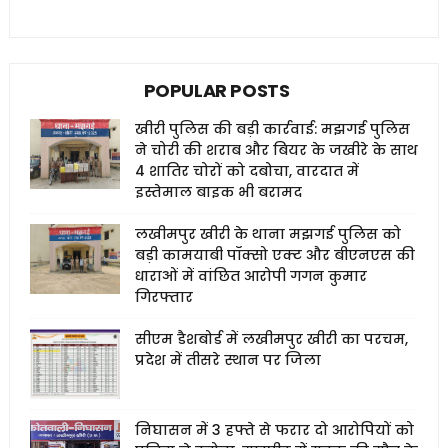
POPULAR POSTS
खीरी पुलिस की बड़ी कार्रवाई: मझगई पुलिस
ने चोरी की शराब और बियर के जखीरे के साथ
4 शातिर चोरों को दबोचा, वारदात में
इस्तेमाल बाइक भी बरामद
लखीमपुर खीरी के थाना मझगई पुलिस को
बड़ी कामयाबी पॉक्सो एक्ट और बीएनएस की
धाराओं में वांछित आरोपी गगन कुमार
गिरफ्तार
सीएम डैशबोर्ड में लखीमपुर खीरी का परचम,
प्रदेश में तीसरे स्थान पर जिला
निघासन में 3 हफ्ते से फरार दो आरोपियों को