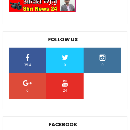
FOLLOW US
35.4
0
0
0
24
0
FACEBOOK