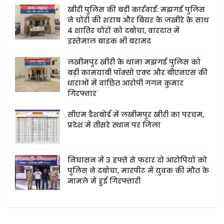
खीरी पुलिस की बड़ी कार्रवाई: मझगई पुलिस
ने चोरी की शराब और बियर के जखीरे के साथ
4 शातिर चोरों को दबोचा, वारदात में
इस्तेमाल बाइक भी बरामद
लखीमपुर खीरी के थाना मझगई पुलिस को
बड़ी कामयाबी पॉक्सो एक्ट और बीएनएस की
धाराओं में वांछित आरोपी गगन कुमार
गिरफ्तार
सीएम डैशबोर्ड में लखीमपुर खीरी का परचम,
प्रदेश में तीसरे स्थान पर जिला
निघासन में 3 हफ्ते से फरार दो आरोपियों को
पुलिस ने दबोचा, मारपीट में युवक की मौत के
मामले में हुई गिरफ्तारी