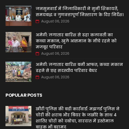
जनसुनवाई में जिलाधिकारी ने सुनीं शिकायतें,
समयबद्ध व गुणवत्तापूर्ण निस्तारण के दिए निर्देश।
August 06, 2026
अमेठी: लगातार बारिश से ढहा कलावती का
कच्चा मकान, खुले आसमान के नीचे रहने को
मजबूर परिवार
August 06, 2026
अमेठी: लगातार बारिश बनी आफत, कच्चा मकान
ढहने से छह सदस्यीय परिवार बेघर
August 06, 2026
POPULAR POSTS
खीरी पुलिस की बड़ी कार्रवाई: मझगई पुलिस ने
चोरी की शराब और बियर के जखीरे के साथ 4
शातिर चोरों को दबोचा, वारदात में इस्तेमाल
बाइक भी बरामद