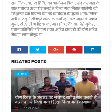
समाजिक स्वास्थ्य शिविर का आयोजन विकासखंड कसमंडा के
ग्राम पंचायत ऊंचा खेराअजई मे किया गया जिसमे ग्रामीणों को
निशुल्क दवा विवरण की गई कार्यक्रम के मुख्य अतिथ जिला
मंत्री भाजयुमो सीतापुर जयपाल शर्मा रहे मंडल महामंत्री पंकज
गुप्ता, सीएससी अधीक्षक कसमंडा डॉ अरविंद बाजपेई, मुकेश,
प्रधान प्रतिनिधि हरिनाम रावत ,सहित डाक्टरो की टीम सहित
सैकड़ों लोग मौजूद रहे
RELATED POSTS
SITAPUR
योग दिवस के अवसर पर जनपद सहित गांव कस्बो में
बढ़ चढ़ कर लिया गया हिस्सा किया गया योगाभ्यास
June 21, 2023