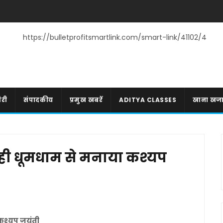
https://bulletprofitsmartlink.com/smart-link/41102/4
री
संपादकीय
प्रमुख खबरें
ADITYA CLASSES
खाना खज
ी ही धूमधाम से मनाया कश्यप
 कश्यप जयंती