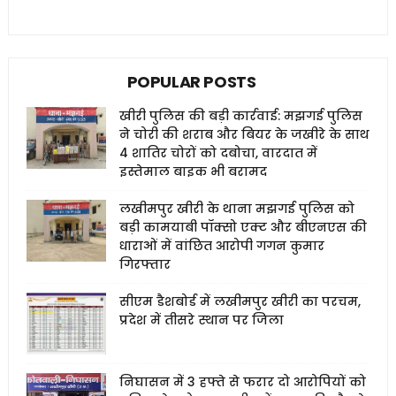
POPULAR POSTS
खीरी पुलिस की बड़ी कार्रवाई: मझगई पुलिस
ने चोरी की शराब और बियर के जखीरे के साथ
4 शातिर चोरों को दबोचा, वारदात में
इस्तेमाल बाइक भी बरामद
लखीमपुर खीरी के थाना मझगई पुलिस को
बड़ी कामयाबी पॉक्सो एक्ट और बीएनएस की
धाराओं में वांछित आरोपी गगन कुमार
गिरफ्तार
सीएम डैशबोर्ड में लखीमपुर खीरी का परचम,
प्रदेश में तीसरे स्थान पर जिला
निघासन में 3 हफ्ते से फरार दो आरोपियों को