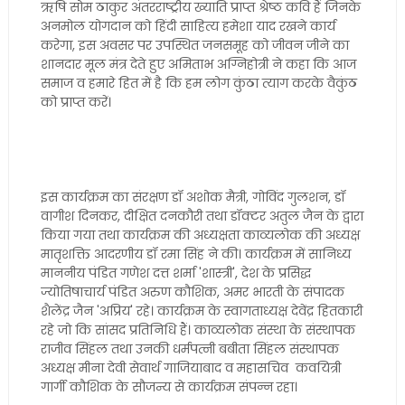
ऋषि सोम ठाकुर अंतरराष्ट्रीय ख्याति प्राप्त श्रेष्ठ कवि हैं जिनके
अनमोल योगदान को हिंदी साहित्य हमेशा याद रखने कार्य
करेगा, इस अवसर पर उपस्थित जनसमूह को जीवन जीने का
शानदार मूल मंत्र देते हुए अमिताभ अग्निहोत्री ने कहा कि आज
समाज व हमारे हित में है कि हम लोग कुंठा त्याग करके वैकुंठ
को प्राप्त करें।
इस कार्यक्रम का संरक्षण डॉ अशोक मैत्री, गोविंद गुलशन, डॉ
वागीश दिनकर, दीक्षित दनकौरी तथा डॉक्टर अतुल जैन के द्वारा
किया गया तथा कार्यक्रम की अध्यक्षता काव्यलोक की अध्यक्ष
मातृशक्ति आदरणीय डॉ रमा सिंह ने की। कार्यक्रम में सानिध्य
माननीय पंडित गणेश दत्त शर्मा 'शास्त्री', देश के प्रसिद्ध
ज्योतिषाचार्य पंडित अरुण कौशिक, अमर भारती के संपादक
शैलेंद्र जैन 'अप्रिय' रहे। कार्यक्रम के स्वागताध्यक्ष देवेंद्र हितकारी
रहे जो कि सांसद प्रतिनिधि हैं। काव्यलोक संस्था के संस्थापक
राजीव सिंहल तथा उनकी धर्मपत्नी बबीता सिंहल संस्थापक
अध्यक्ष मीना देवी सेवार्थ गाजियाबाद व महासचिव कवयित्री
गार्गी कौशिक के सौजन्य से कार्यक्रम संपन्न रहा।