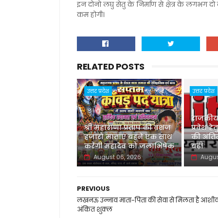
इन दोनो लघु सेतु के निर्माण से क्षेत्र के लगभग 
कम होगी।
RELATED POSTS
उत्तर प्रदेश
उत्तर प्रदेश
राजकीय
श्री महाराणा प्रताप की वंशज
प्रवेश 
हजारों माताएं बहने एक साथ
की अंति
करेंगी महादेव को जलाभिषेक
बढ़ी
August 06, 2026
Augus
PREVIOUS
लखनऊ उन्नाव माता-पिता की सेवा से मिलता है आशीर्
अंकित शुक्ल