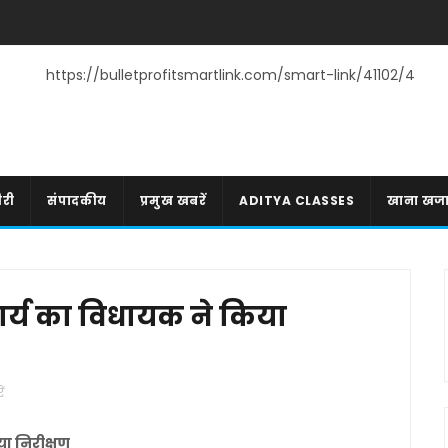
https://bulletprofitsmartlink.com/smart-link/41102/4
री
संपादकीय
प्रमुख खबरें
ADITYA CLASSES
खाना खज
कार्य का विधायक ने किया
ं
या निरीक्षण