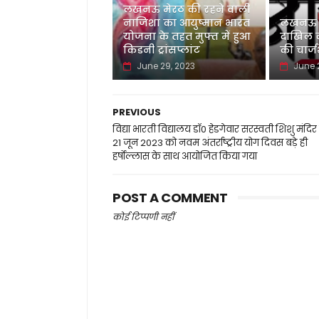
लखनऊ मेरठ की रहने वाली
नाजिशा का आयुष्मान भारत
लखनऊ नई
योजना के तहत मुफ्त में हुआ
दाखिल की
किडनी ट्रांसप्लांट
की चार्
June 29, 2023
June 
PREVIOUS
विद्या भारती विद्यालय डॉ0 हेडगेवार सरस्वती शिशु मंदिर म
21 जून 2023 को नवम अंतर्राष्ट्रीय योग दिवस बड़े ही
हर्षोल्लास के साथ आयोजित किया गया
POST A COMMENT
कोई टिप्पणी नहीं