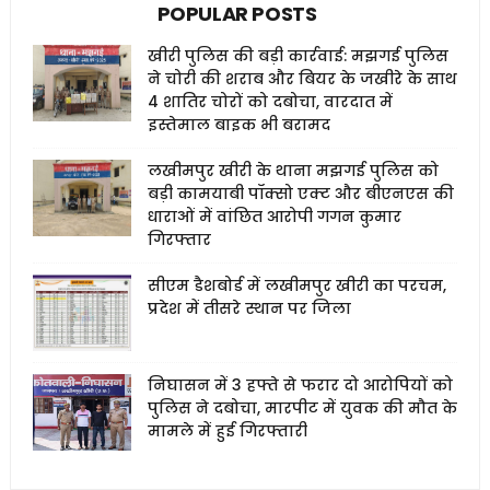
POPULAR POSTS
खीरी पुलिस की बड़ी कार्रवाई: मझगई पुलिस
ने चोरी की शराब और बियर के जखीरे के साथ
4 शातिर चोरों को दबोचा, वारदात में
इस्तेमाल बाइक भी बरामद
लखीमपुर खीरी के थाना मझगई पुलिस को
बड़ी कामयाबी पॉक्सो एक्ट और बीएनएस की
धाराओं में वांछित आरोपी गगन कुमार
गिरफ्तार
सीएम डैशबोर्ड में लखीमपुर खीरी का परचम,
प्रदेश में तीसरे स्थान पर जिला
निघासन में 3 हफ्ते से फरार दो आरोपियों को
पुलिस ने दबोचा, मारपीट में युवक की मौत के
मामले में हुई गिरफ्तारी