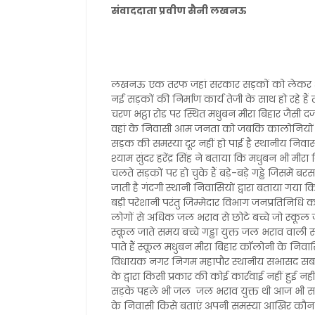
संवाददाता प्रवीण सैनी लखनऊ
लखनऊ एक तरफ जहां सरकार सड़कों को लेकर अपन
नई सड़कों की निर्माण कार्य तेजी के साथ हो रहे
चरण भट्ठा रोड पर स्थित मधुबन मीरा बिहार जैसी दर
वहां के निवासी आम जनता को जबकि कालोनियों क
सड़क की समस्या दूर नहीं हो पाई है स्थानीय निवास
श्याम सुंदर हरेंद्र सिंह ने बताया कि मधुबन भी मीर
चलते सड़कों पर हो चुके हैं बड़े-बड़े गड्ढे जिसम
जाती है गंदगी स्थानी निवासियों द्वारा बताया गया
बड़ी परेशानी परंतु जिम्मेदार विभाग जनप्रतिनिधि
लोगों से अधिक जल भराव से छोटे बच्चे जो स्कूल 
स्कूल जाते समय बच्चे गड्ढा युक्त जल भराव वाली सड़
पाते हैं स्कूल मधुबन मीरा बिहार कॉलोनी के निवासियों
विधायक नगर निगम महापौर स्थानीय सभासद सबक
के द्वारा किसी प्रकार की कोई कार्रवाई नहीं हुई 
सड़के पहले भी जल जल भराव युक्त थी आज भी सड़क
के निवासी किसे बताएं अपनी समस्या आखिर कौन दू