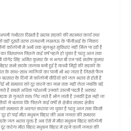
ी गंभीरता दिखती है खराब सड़कों की मरम्मत कार्य तथा
 हैं तो वहीं दूसरी तरफ राजधानी लखनऊ के पीजीआई के निकट
्जनों कॉलोनी में अभी तक मूलभूत सुविधाएं नहीं मिल पा रही है
ा विस्थापन पिछले कई वर्ष पहले हो चुका है परंतु आज तक
ी योगेंद्र सिंह अमित कुमार के न भगत बी एन पांडे संतोष कुमार
ा बिहार सभी सदके तालाब बनी हुई है कच्ची मिट्टी की सड़कों के
ें बरसात के साथ-साथ नालियों का पानी भी भर जाता है जिससे फैल
 कि बरसात के दिनों में कॉलोनी वीडियो को जल भराव से होती है
 कोई भी समस्या को दूर करने का नाम तक नहीं लेता जबकि बड़े
जाते हैं सबसे अधिक परेशानी उनको उठानी पड़ती है अक्सर
क से गुजरते वक्त गिर जाते हैं भीग जाती हैं उनकी ड्रेस नहीं जा
 ने बताया कि पिछले कई वर्षों से क्षेत्रीय सांसद क्षेत्रीय
ो समस्या से अवगत कराया जा चुका है परंतु आज तक किसी
नहीं दूर हो पाई मीरा मधुबन बिहार की आम जनता की समस्या
े जल भराव युक्त है अब ऐसे में मीरा मधुबन बिहार कॉलोनी
र करेगा मीरा बिहार मधुबन बिहार में रहने वाली जनता की