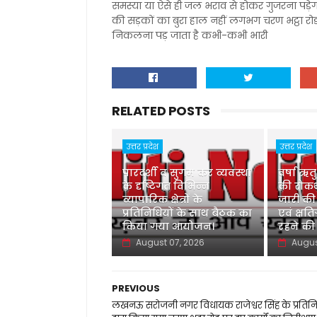
समस्या या ऐसे ही जल भराव से होकर गुजरना पड़े
की सड़कों का बुरा हाल नहीं लगभग चरण भट्ठा रोड
निकलना पड़ जाता है कभी-कभी भारी
RELATED POSTS
उत्तर प्रदेश
उत्तर प्रदेश
पारदर्शी व सुगम कर व्यवस्था
वर्षा ऋत
के दृष्टिगत विभिन्न
की रोकथ
व्यापारिक क्षेत्रों के
जारी की
प्रतिनिधियों के साथ बैठक का
एवं क्षति
किया गया आयोजन।
रहने की
August 07, 2026
Augus
PREVIOUS
लखनऊ सरोजनी नगर विधायक राजेश्वर सिंह के प्रतिन