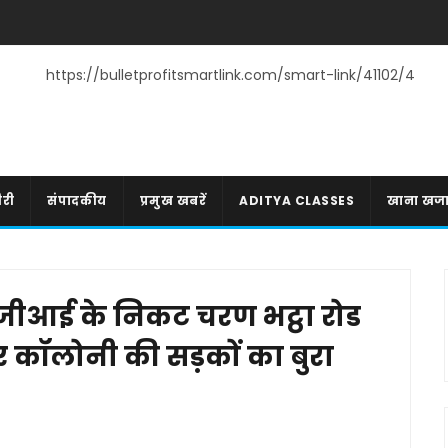
https://bulletprofitsmartlink.com/smart-link/41102/4
री
संपादकीय
प्रमुख खबरें
ADITYA CLASSES
खाना खज
ीआई के निकट चरण भट्ठा रोड
र कॉलोनी की सड़कों का बुरा