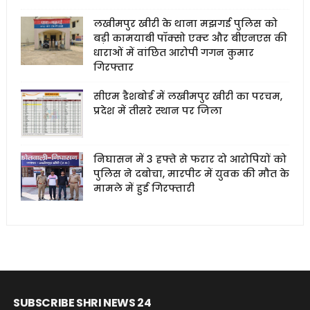
लखीमपुर खीरी के थाना मझगई पुलिस को
बड़ी कामयाबी पॉक्सो एक्ट और बीएनएस की
धाराओं में वांछित आरोपी गगन कुमार
गिरफ्तार
सीएम डैशबोर्ड में लखीमपुर खीरी का परचम,
प्रदेश में तीसरे स्थान पर जिला
निघासन में 3 हफ्ते से फरार दो आरोपियों को
पुलिस ने दबोचा, मारपीट में युवक की मौत के
मामले में हुई गिरफ्तारी
SUBSCRIBE SHRI NEWS 24