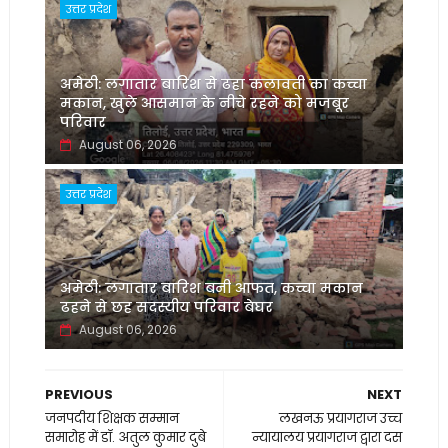
उत्तर प्रदेश
अमेठी: लगातार बारिश से ढहा कलावती का कच्चा
मकान, खुले आसमान के नीचे रहने को मजबूर
परिवार
August 06, 2026
उत्तर प्रदेश
अमेठी: लगातार बारिश बनी आफत, कच्चा मकान
ढहने से छह सदस्यीय परिवार बेघर
August 06, 2026
PREVIOUS
NEXT
जनपदीय शिक्षक सम्मान
लखनऊ प्रयागराज उच्च
समारोह में डॉ. अतुल कुमार दुबे
न्यायालय प्रयागराज द्वारा दस