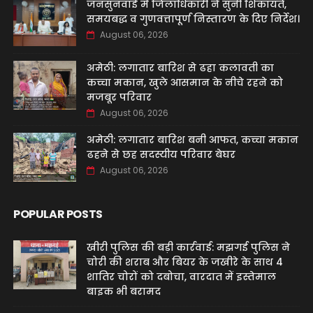
जनसुनवाई में जिलाधिकारी ने सुनीं शिकायतें,
समयबद्ध व गुणवत्तापूर्ण निस्तारण के दिए निर्देश।
August 06, 2026
अमेठी: लगातार बारिश से ढहा कलावती का
कच्चा मकान, खुले आसमान के नीचे रहने को
मजबूर परिवार
August 06, 2026
अमेठी: लगातार बारिश बनी आफत, कच्चा मकान
ढहने से छह सदस्यीय परिवार बेघर
August 06, 2026
POPULAR POSTS
खीरी पुलिस की बड़ी कार्रवाई: मझगई पुलिस ने
चोरी की शराब और बियर के जखीरे के साथ 4
शातिर चोरों को दबोचा, वारदात में इस्तेमाल
बाइक भी बरामद