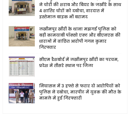
ने चोरी की शराब और बियर के जखीरे के साथ
4 शातिर चोरों को दबोचा, वारदात में
इस्तेमाल बाइक भी बरामद
लखीमपुर खीरी के थाना मझगई पुलिस को
बड़ी कामयाबी पॉक्सो एक्ट और बीएनएस की
धाराओं में वांछित आरोपी गगन कुमार
गिरफ्तार
सीएम डैशबोर्ड में लखीमपुर खीरी का परचम,
प्रदेश में तीसरे स्थान पर जिला
निघासन में 3 हफ्ते से फरार दो आरोपियों को
पुलिस ने दबोचा, मारपीट में युवक की मौत के
मामले में हुई गिरफ्तारी