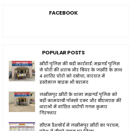
FACEBOOK
POPULAR POSTS
खीरी पुलिस की बड़ी कार्रवाई: मझगई पुलिस
ने चोरी की शराब और बियर के जखीरे के साथ
4 शातिर चोरों को दबोचा, वारदात में
इस्तेमाल बाइक भी बरामद
लखीमपुर खीरी के थाना मझगई पुलिस को
बड़ी कामयाबी पॉक्सो एक्ट और बीएनएस की
धाराओं में वांछित आरोपी गगन कुमार
गिरफ्तार
सीएम डैशबोर्ड में लखीमपुर खीरी का परचम,