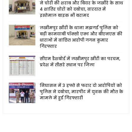
ने चोरी की शराब और बियर के जखीरे के साथ
4 शातिर चोरों को दबोचा, वारदात में
इस्तेमाल बाइक भी बरामद
लखीमपुर खीरी के थाना मझगई पुलिस को
बड़ी कामयाबी पॉक्सो एक्ट और बीएनएस की
धाराओं में वांछित आरोपी गगन कुमार
गिरफ्तार
सीएम डैशबोर्ड में लखीमपुर खीरी का परचम,
प्रदेश में तीसरे स्थान पर जिला
निघासन में 3 हफ्ते से फरार दो आरोपियों को
पुलिस ने दबोचा, मारपीट में युवक की मौत के
मामले में हुई गिरफ्तारी