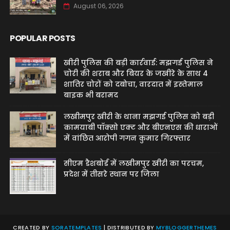
August 06, 2026
POPULAR POSTS
खीरी पुलिस की बड़ी कार्रवाई: मझगई पुलिस ने
चोरी की शराब और बियर के जखीरे के साथ 4
शातिर चोरों को दबोचा, वारदात में इस्तेमाल
बाइक भी बरामद
लखीमपुर खीरी के थाना मझगई पुलिस को बड़ी
कामयाबी पॉक्सो एक्ट और बीएनएस की धाराओं
में वांछित आरोपी गगन कुमार गिरफ्तार
सीएम डैशबोर्ड में लखीमपुर खीरी का परचम,
प्रदेश में तीसरे स्थान पर जिला
CREATED BY
SORATEMPLATES
| DISTRIBUTED BY
MYBLOGGERTHEMES