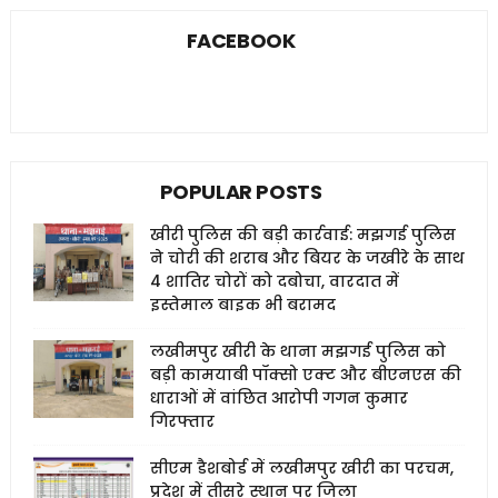
FACEBOOK
POPULAR POSTS
खीरी पुलिस की बड़ी कार्रवाई: मझगई पुलिस
ने चोरी की शराब और बियर के जखीरे के साथ
4 शातिर चोरों को दबोचा, वारदात में
इस्तेमाल बाइक भी बरामद
लखीमपुर खीरी के थाना मझगई पुलिस को
बड़ी कामयाबी पॉक्सो एक्ट और बीएनएस की
धाराओं में वांछित आरोपी गगन कुमार
गिरफ्तार
सीएम डैशबोर्ड में लखीमपुर खीरी का परचम,
प्रदेश में तीसरे स्थान पर जिला