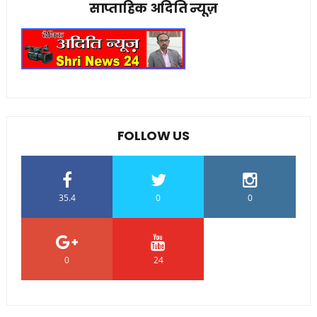
साप्ताहिक अदिति न्यूज़
FOLLOW US
35.4
0
0
0
24
0