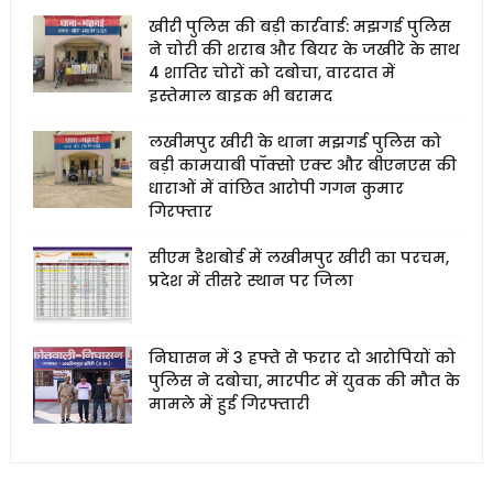
खीरी पुलिस की बड़ी कार्रवाई: मझगई पुलिस
ने चोरी की शराब और बियर के जखीरे के साथ
4 शातिर चोरों को दबोचा, वारदात में
इस्तेमाल बाइक भी बरामद
लखीमपुर खीरी के थाना मझगई पुलिस को
बड़ी कामयाबी पॉक्सो एक्ट और बीएनएस की
धाराओं में वांछित आरोपी गगन कुमार
गिरफ्तार
सीएम डैशबोर्ड में लखीमपुर खीरी का परचम,
प्रदेश में तीसरे स्थान पर जिला
निघासन में 3 हफ्ते से फरार दो आरोपियों को
पुलिस ने दबोचा, मारपीट में युवक की मौत के
मामले में हुई गिरफ्तारी