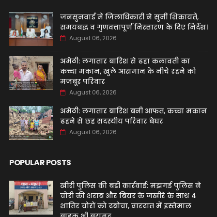
जनसुनवाई में जिलाधिकारी ने सुनीं शिकायतें,
समयबद्ध व गुणवत्तापूर्ण निस्तारण के दिए निर्देश।
August 06, 2026
अमेठी: लगातार बारिश से ढहा कलावती का
कच्चा मकान, खुले आसमान के नीचे रहने को
मजबूर परिवार
August 06, 2026
अमेठी: लगातार बारिश बनी आफत, कच्चा मकान
ढहने से छह सदस्यीय परिवार बेघर
August 06, 2026
POPULAR POSTS
खीरी पुलिस की बड़ी कार्रवाई: मझगई पुलिस ने
चोरी की शराब और बियर के जखीरे के साथ 4
शातिर चोरों को दबोचा, वारदात में इस्तेमाल
बाइक भी बरामद