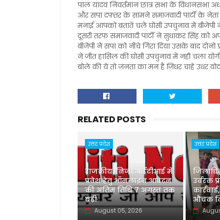
पाल यादव निवर्तमान छात्र सभा के विधानसभा अध्यक
और सपा दफ्तर के सामने समाजवादी पार्टी के नेता
मनाई आपको बताते चलें घोसी उपचुनाव में बीजेपी ने 
दूसरी तरफ समाजवादी पार्टी ने सुधाकर सिंह को अप
बीजेपी ने सपा को नीचे गिरा दिया उसके बाद दोनो प
ने जीत हासिल की घोसी उपचुनाव में नही चला यो
बोले की ये तो जनता का मन है जिधर चाहे उधर व
RELATED POSTS
उत्तर प्रदेश
उत्तर प्रदेश
राजकीय/निजी आईटीआई में
जिलाधिका
प्रवेश हेतु ऑनलाइन आवेदन
उर्वरक प्
की अंतिम तिथि 7 अगस्त तक
कार्रवाई,
बढ़ी
औचक नि
August 05, 2026
Augus