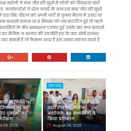
्ष महोली ने बंपर जीत की खुशी में लोगों को मिठाइयां बांटी
 व कार्यकर्ताओं ने ढोल नगाड़े के साथ इस बंपर जीत की खुशी
दारा सिंह चौहान को अपनी पार्टी से चुनाव मैदान में उतारा था
ना प्रत्यासी बनाया था 8 सितंबर को जब काउंटिंग हुई तो पहले
्रत्यासियो के बीच खामाशान टक्कर हुई उसके बाद सपा प्रत्याशी
गी का मैजिक न भाजपा की राडनीति हार के बाद ओपी राजभर
ोट कर सकती है जो फैसला आया है हम उसका स्वागत करते है
उत्तर प्रदेश
री के निर्देश पर
दिव्यांग रोजगार अभियान के
रतिष्ठानों पर बड़ी
तहत रोजगार मेले का
 111 दुकानों का
आयोजन, 44 अभ्यर्थियों ने
रीक्षण
किया प्रतिभाग
t 05, 2026
August 05, 2026