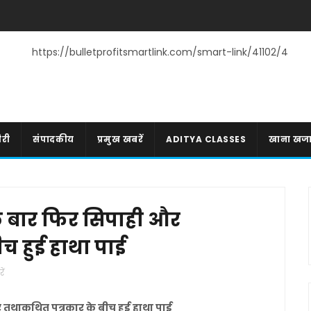
https://bulletprofitsmartlink.com/smart-link/41102/4
री
संपादकीय
प्रमुख खबरें
ADITYA CLASSES
खाना खज
क बार फिर सिपाही और
च हुई हाथा पाई
ें
 तथाकथित पत्रकार के बीच हुई हाथा पाई