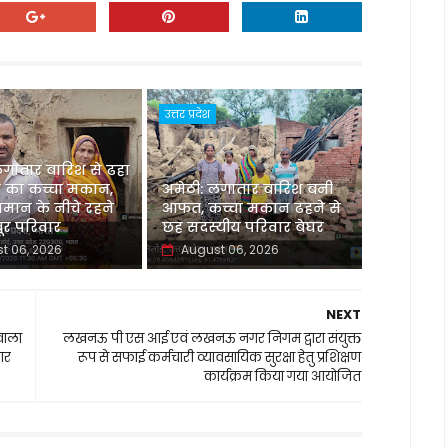
उत्तर प्रदेश
लगातार बारिश से ढहा
 का कच्चा मकान,
अमेठी: लगातार बारिश बनी
मान के नीचे रहने
आफत, कच्चा मकान ढहने से
र परिवार
छह सदस्यीय परिवार बेघर
t 06, 2026
August 06, 2026
NEXT
वाला
लखनऊ पी एस आई एवं लखनऊ नगर निगम द्वारा संयुक्त
यार
रूप से सफाई कर्मचारी व्यावसायिक सुरक्षा हेतु प्रशिक्षण
कार्यक्रम किया गया आयोजित