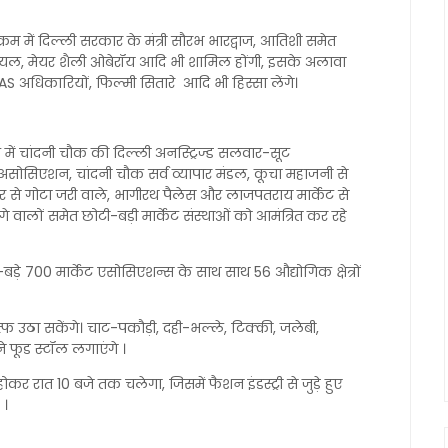
म में दिल्ली सरकार के मंत्री सौरभ भारद्वाज, आतिशी समेत
 गोयल, मेयर शैली ओबेरॉय आदि भी शामिल होंगी, इसके अलावा
AS अधिकारियों, फिल्मी सितारे आदि भी हिस्सा लेंगे।
ें चांदनी चौक की दिल्ली अनस्ट्रिज्ड सलवार-सूट
 असोसिएशन, चांदनी चौक सर्व व्यापार मंडल, कूचा महाजनी से
ाजार से गोटा जरी वाले, भागीरथ पैलेस और लाजपतराय मार्केट से
े वालों समेत छोटी-बड़ी मार्केट संस्थाओं को आमंत्रित कर रहे
-बड़े 700 मार्केट एसोसिएशन्स के साथ साथ 56 औद्योगिक क्षेत्रों
त्फ उठा सकेंगे। चाट-पकौड़ी, दही-भल्ले, टिक्की, जलेबी,
े फूड स्टॉल लगाएंगे ।
ोकर रात 10 बजे तक चलेगा, जिसमें फैशन इंडस्ट्री से जुड़े हुए
 ।