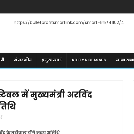
https://bulletprofitsmartlink.com/smart-link/41102/4
री
संपादकीय
प्रमुख खबरें
ADITYA CLASSES
खाना खज
िवल में मुख्यमंत्री अरविंद
अतिथि
ें
रविंद केजरीवाल होंगे मुख्य अतिथि