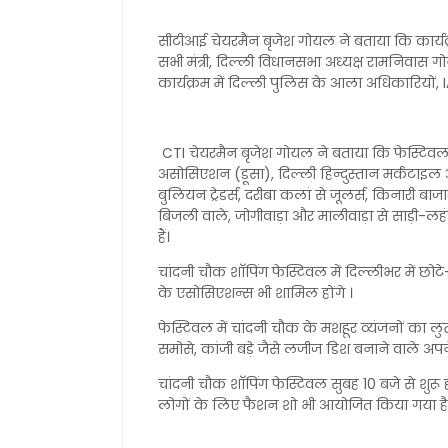
सीटीआई चेयरमैन बृजेश गोयल ने बताया कि कार्यक्र
सभी मंत्री, दिल्ली विधानसभा अध्यक्ष रामनिवास
कार्यक्रम में दिल्ली पुलिस के आला अधिकारियों, I
CTI चेयरमैन बृजेश गोयल ने बताया कि फेस्टिवल म
असोसिएशन (डूसा), दिल्ली हिन्दुस्तान मर्कंटाइल
बुलियन ट्रेडर्स, दरीबा कलां से जूलर्स, किनारी ब
बिजली वाले, जोगीवाड़ा और मालीवाड़ा से साड़ी-लहंग
हैं।
चांदनी चौक शाॅपिंग फेस्टिवल में दिल्लीभर में छोटे
के एसोसिएशन्स भी शामिल होंगे ।
फेस्टिवल में चांदनी चौक के मशहूर व्यंजनों का लु
समोसे, कांजी बड़े जैसे लजीज डिश बनाने वाले अपन
चांदनी चौक शाॅपिंग फेस्टिवल सुबह 10 बजे से शुरू ह
लोगों के लिए फैशन शो भी आयोजित किया गया है