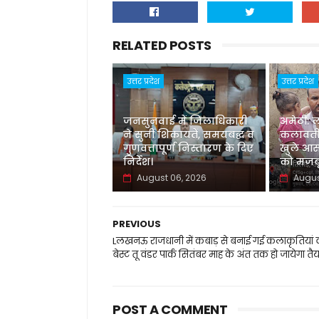
RELATED POSTS
उत्तर प्रदेश
उत्तर प्रदेश
जनसुनवाई में जिलाधिकारी
अमेठी: 
ने सुनीं शिकायतें, समयबद्ध व
कलावती
गुणवत्तापूर्ण निस्तारण के दिए
खुले आस
निर्देश।
को मजबू
August 06, 2026
Augus
PREVIOUS
Lलखनऊ राजधानी में कबाड़ से बनाई गई कलाकृतियां 
बेस्ट तू वंडर पार्क सितंबर माह के अंत तक हो जायेगा तै
POST A COMMENT