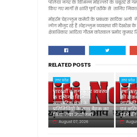
पलिया नगर के विभिन्न मोहल्लों के चबूतरे से गमग
किए गए मार्गों से शांति पूर्ण तरीके से ताजिए 
मोहर्रम चेहल्लुम कमेटी के प्रबंधक सादिक अली ने बत
लोग मौजुद रहे हैं ।चेहल्लुम व्यवस्था की देखरे
क्षेत्राधिकार आदित्य गौतम कोतवाल प्रमोद कुमार मिश
RELATED POSTS
उत्तर प्रदेश
उत्तर प्रदेश
पारदर्शी व सुगम कर व्यवस्था
वर्षा ऋत
के दृष्टिगत विभिन्न
की रोकथ
व्यापारिक क्षेत्रों के
जारी की
प्रतिनिधियों के साथ बैठक का
एवं क्षति
किया गया आयोजन।
रहने की
August 07, 2026
Augus